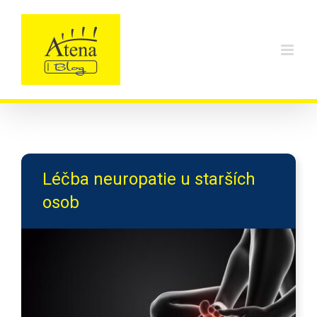
Skip
to
content
Léčba neuropatie u starších
osob