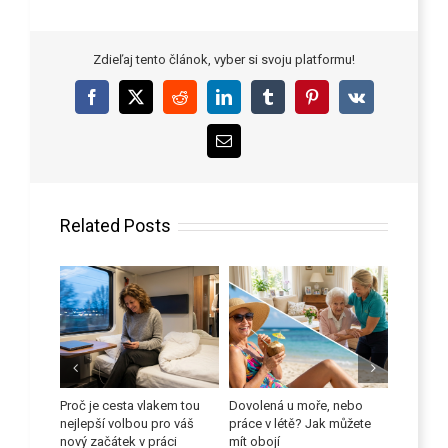
Zdieľaj tento článok, vyber si svoju platformu!
Facebook
X
Reddit
LinkedIn
Tumblr
Pinterest
Vk
Email
Related Posts
 proti
Proč je cesta vlakem tou
Dovolená u moře, nebo
Zlepšete
ů
nejlepší volbou pro váš
práce v létě? Jak můžete
dovedno
nový začátek v práci
mít obojí
9 červen