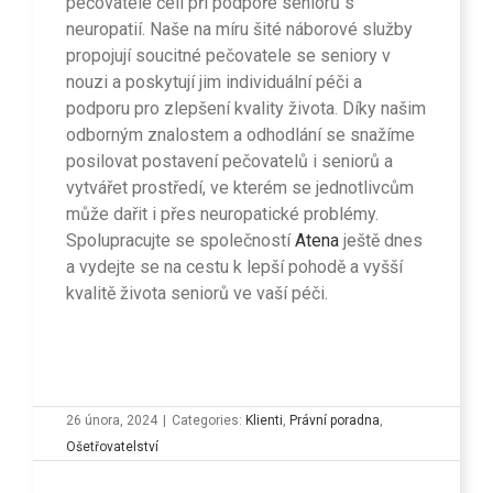
pečovatelé čelí při podpoře seniorů s
neuropatií. Naše na míru šité náborové služby
propojují soucitné pečovatele se seniory v
nouzi a poskytují jim individuální péči a
podporu pro zlepšení kvality života. Díky našim
odborným znalostem a odhodlání se snažíme
posilovat postavení pečovatelů i seniorů a
vytvářet prostředí, ve kterém se jednotlivcům
může dařit i přes neuropatické problémy.
Spolupracujte se společností
Atena
ještě dnes
a vydejte se na cestu k lepší pohodě a vyšší
kvalitě života seniorů ve vaší péči.
26 února, 2024
|
Categories:
Klienti
,
Právní poradna
,
Ošetřovatelství