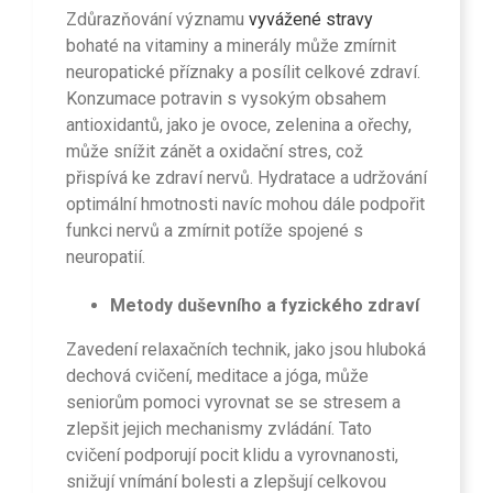
Zdůrazňování významu
vyvážené stravy
bohaté na vitaminy a minerály může zmírnit
neuropatické příznaky a posílit celkové zdraví.
Konzumace potravin s vysokým obsahem
antioxidantů, jako je ovoce, zelenina a ořechy,
může snížit zánět a oxidační stres, což
přispívá ke zdraví nervů. Hydratace a udržování
optimální hmotnosti navíc mohou dále podpořit
funkci nervů a zmírnit potíže spojené s
neuropatií.
Metody duševního a fyzického zdraví
Zavedení relaxačních technik, jako jsou hluboká
dechová cvičení, meditace a jóga, může
seniorům pomoci vyrovnat se se stresem a
zlepšit jejich mechanismy zvládání. Tato
cvičení podporují pocit klidu a vyrovnanosti,
snižují vnímání bolesti a zlepšují celkovou