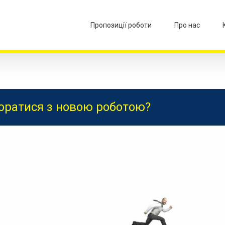
Пропозиції роботи
Про нас
оратися з новою роботою?