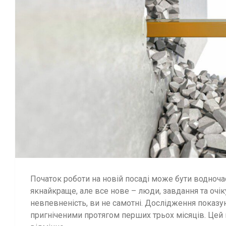
Початок роботи на новій посаді може бути водноча
якнайкраще, але все нове – люди, завдання та очік
невпевненість, ви не самотні. Дослідження показ
пригніченими протягом перших трьох місяців. Цей пе