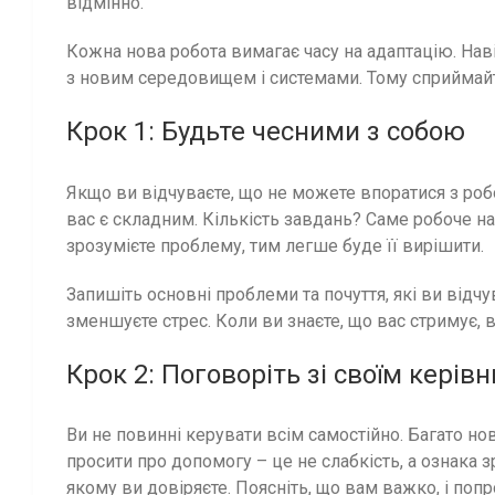
відмінно.
Кожна нова робота вимагає часу на адаптацію. Нав
з новим середовищем і системами. Тому сприймайте 
Крок 1: Будьте чесними з собою
Якщо ви відчуваєте, що не можете впоратися з робо
вас є складним. Кількість завдань? Саме робоче н
зрозумієте проблему, тим легше буде її вирішити.
Запишіть основні проблеми та почуття, які ви відч
зменшуєте стрес. Коли ви знаєте, що вас стримує, 
Крок 2: Поговоріть зі своїм кері
Ви не повинні керувати всім самостійно. Багато нов
просити про допомогу – це не слабкість, а ознака з
якому ви довіряєте. Поясніть, що вам важко, і попр