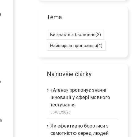
я
Téma
Ви знаєте з бюлетеня
(2)
Найширша пропозиція
(4)
Najnovšie články
о
«Атена» пропонує значні
інновації у сфері мовного
тестування
05/08/2026
е
Як ефективно боротися з
самотністю серед людей