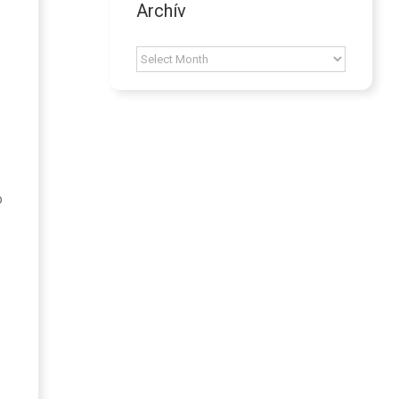
Archív
Archív
о