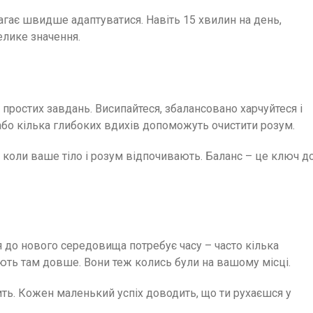
гає швидше адаптуватися. Навіть 15 хвилин на день,
елике значення.
простих завдань. Висипайтеся, збалансовано харчуйтеся і
або кілька глибоких вдихів допоможуть очистити розум.
 коли ваше тіло і розум відпочивають. Баланс – це ключ д
я до нового середовища потребує часу – часто кілька
юють там довше. Вони теж колись були на вашому місці.
ить. Кожен маленький успіх доводить, що ти рухаєшся у