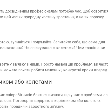
іть досвідченим професіоналам потрібен час, щоб освоїтис
цей час як природну частину зростання, а не як поразку.
тою, зупиніться і подумайте. Запитайте себе, що саме для
авантаження? Чи спілкування з колегами? Чим точніше ви
уваєте у зв’язку з ними. Просто назвавши проблему, ви част
ви можете почати робити маленькі, конкретні кроки вперед.
вником або колегами
их співробітників бояться визнати, що у них є проблеми, ал
рілості. Поговоріть відкрито з керівником або колегою,
осіть поради чи зворотного зв’язку.