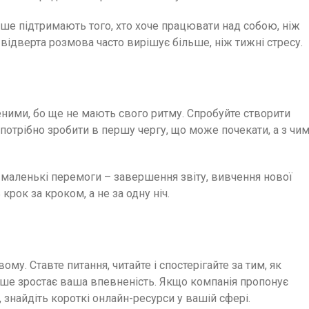
дше підтримають того, хто хоче працювати над собою, ніж
 відверта розмова часто вирішує більше, ніж тижні стресу.
еними, бо ще не мають свого ритму. Спробуйте створити
 потрібно зробити в першу чергу, що може почекати, а з чи
е маленькі перемоги – завершення звіту, вивчення нової
рок за кроком, а не за одну ніч.
у. Ставте питання, читайте і спостерігайте за тим, як
ьше зростає ваша впевненість. Якщо компанія пропонує
 знайдіть короткі онлайн-ресурси у вашій сфері.