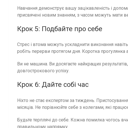
Навчання демонструє вашу зацікавленість і допома
присвячені новим знанням, з часом можуть мати в
Крок 5: Подбайте про себе
Стрес і втома можуть ускладнити виконання навіть 
робіть перерви протягом дня. Коротка прогулянка 
Ви не машина. Ви досягаєте найкращих результатів,
довгострокового успіху.
Крок 6: Дайте собі час
Ніхто не стає експертом за тиждень. Пристосуванн
місяців. Не порівнюйте себе з колегами, які прац
Будьте терплячі до себе. Кожна помилка чогось вч
правильному напрямку.