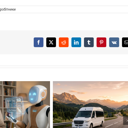
робітники
Facebook
X
Reddit
LinkedIn
Tumblr
Pinterest
Vk