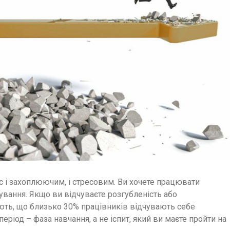
с і захоплюючим, і стресовим. Ви хочете працювати
ування. Якщо ви відчуваєте розгубленість або
ують, що близько 30% працівників відчувають себе
ріод – фаза навчання, а не іспит, який ви маєте пройти на