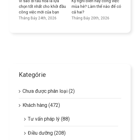
a là lựa
Kỳ nghỉ biển hay công việc
Nâng cao kỹ năng ngôn
Tối đ
ho khởi đầu
mùa hè? Làm thế nào để có
ngữ của bạn
các c
của bạn
cả hai?
lĩnh 
Tháng Bảy 9th, 2026
khỏe
, 2026
Tháng Bảy 20th, 2026
Tháng
Kategórie
Chưa được phân loại (2)
Khách hàng (472)
Tư vấn pháp lý (88)
Điều dưỡng (208)