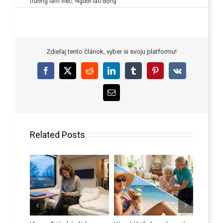
trường làm việc
,
Người lao động
Zdieľaj tento článok, vyber si svoju platformu!
Facebook
X
Reddit
LinkedIn
Tumblr
Pinterest
Vk
Email
Related Posts