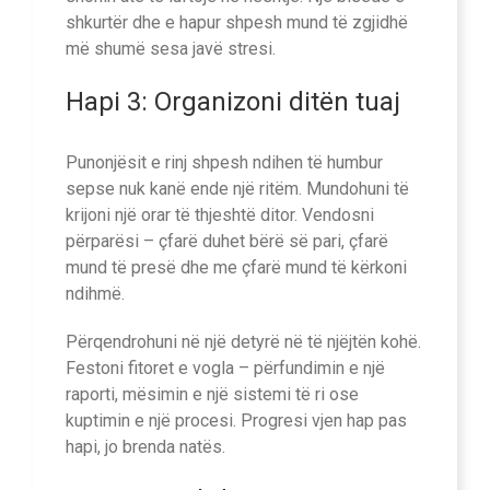
shkurtër dhe e hapur shpesh mund të zgjidhë
më shumë sesa javë stresi.
Hapi 3: Organizoni ditën tuaj
Punonjësit e rinj shpesh ndihen të humbur
sepse nuk kanë ende një ritëm. Mundohuni të
krijoni një orar të thjeshtë ditor. Vendosni
përparësi – çfarë duhet bërë së pari, çfarë
mund të presë dhe me çfarë mund të kërkoni
ndihmë.
Përqendrohuni në një detyrë në të njëjtën kohë.
Festoni fitoret e vogla – përfundimin e një
raporti, mësimin e një sistemi të ri ose
kuptimin e një procesi. Progresi vjen hap pas
hapi, jo brenda natës.