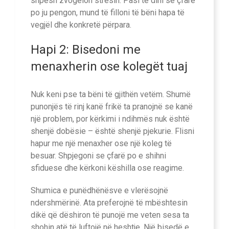
shpesh zvogëlon stresin. Pasi të dini se çfarë
po ju pengon, mund të filloni të bëni hapa të
vegjël dhe konkretë përpara.
Hapi 2: Bisedoni me
menaxherin ose kolegët tuaj
Nuk keni pse ta bëni të gjithën vetëm. Shumë
punonjës të rinj kanë frikë ta pranojnë se kanë
një problem, por kërkimi i ndihmës nuk është
shenjë dobësie – është shenjë pjekurie. Flisni
hapur me një menaxher ose një koleg të
besuar. Shpjegoni se çfarë po e shihni
sfiduese dhe kërkoni këshilla ose reagime.
Shumica e punëdhënësve e vlerësojnë
ndershmërinë. Ata preferojnë të mbështesin
dikë që dëshiron të punojë me veten sesa ta
shohin atë të luftojë në heshtje. Një bisedë e