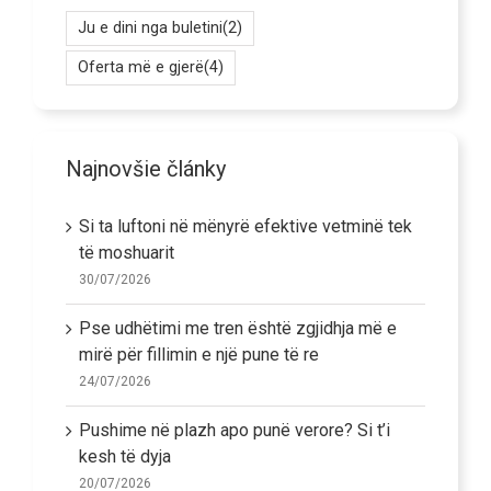
Ju e dini nga buletini
(2)
Oferta më e gjerë
(4)
Najnovšie články
Si ta luftoni në mënyrë efektive vetminë tek
të moshuarit
30/07/2026
Pse udhëtimi me tren është zgjidhja më e
mirë për fillimin e një pune të re
24/07/2026
Pushime në plazh apo punë verore? Si t’i
kesh të dyja