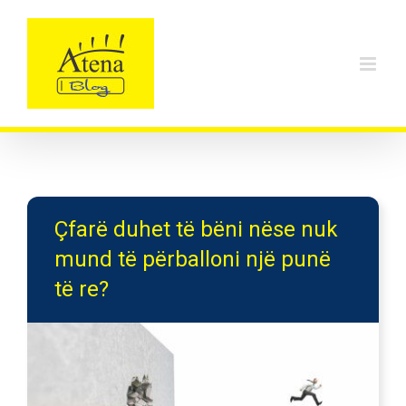
Skip
to
content
Çfarë duhet të bëni nëse nuk
mund të përballoni një punë
të re?