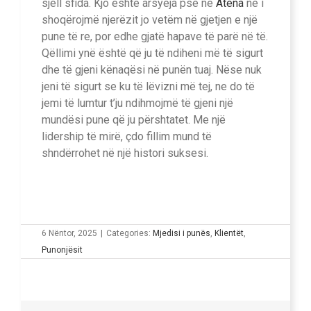
sjell sfida. Kjo është arsyeja pse në
Atena
ne i
shoqërojmë njerëzit jo vetëm në gjetjen e një
pune të re, por edhe gjatë hapave të parë në të.
Qëllimi ynë është që ju të ndiheni më të sigurt
dhe të gjeni kënaqësi në punën tuaj. Nëse nuk
jeni të sigurt se ku të lëvizni më tej, ne do të
jemi të lumtur t’ju ndihmojmë të gjeni një
mundësi pune që ju përshtatet. Me një
lidership të mirë, çdo fillim mund të
shndërrohet në një histori suksesi.
6 Nëntor, 2025
|
Categories:
Mjedisi i punës
,
Klientët
,
Punonjësit