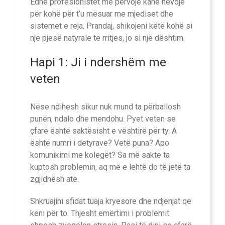
Edhe profesionistët me përvojë kanë nevojë
për kohë për t’u mësuar me mjediset dhe
sistemet e reja. Prandaj, shikojeni këtë kohë si
një pjesë natyrale të rritjes, jo si një dështim.
Hapi 1: Ji i ndershëm me
veten
Nëse ndihesh sikur nuk mund ta përballosh
punën, ndalo dhe mendohu. Pyet veten se
çfarë është saktësisht e vështirë për ty. A
është numri i detyrave? Vetë puna? Apo
komunikimi me kolegët? Sa më saktë ta
kuptosh problemin, aq më e lehtë do të jetë ta
zgjidhësh atë.
Shkruajini sfidat tuaja kryesore dhe ndjenjat që
keni për to. Thjesht emërtimi i problemit