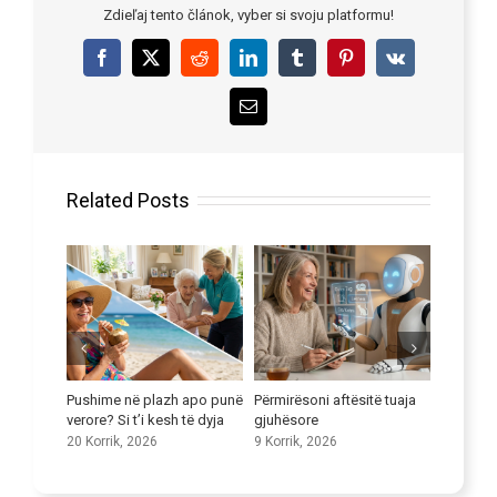
Zdieľaj tento článok, vyber si svoju platformu!
Facebook
X
Reddit
LinkedIn
Tumblr
Pinterest
Vk
Email
Related Posts
apo punë
Përmirësoni aftësitë tuaja
Maksimizimi i potencialit të
Një epokë
ë dyja
gjuhësore
kompanive të transportit në
e kujdest
kujdesin shëndetësor
9 Korrik, 2026
18 Qersho
25 Qershor, 2026