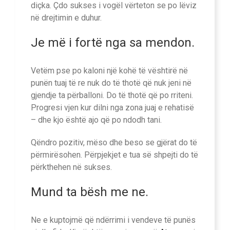
diçka. Çdo sukses i vogël vërteton se po lëviz
në drejtimin e duhur.
Je më i fortë nga sa mendon.
Vetëm pse po kaloni një kohë të vështirë në
punën tuaj të re nuk do të thotë që nuk jeni në
gjendje ta përballoni. Do të thotë që po rriteni.
Progresi vjen kur dilni nga zona juaj e rehatisë
– dhe kjo është ajo që po ndodh tani.
Qëndro pozitiv, mëso dhe beso se gjërat do të
përmirësohen. Përpjekjet e tua së shpejti do të
përkthehen në sukses.
Mund ta bësh me ne.
Ne e kuptojmë që ndërrimi i vendeve të punës