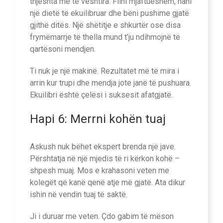
thjeshta më të vështira. Flini mjaftueshëm, hani
një dietë të ekuilibruar dhe bëni pushime gjatë
gjithë ditës. Një shëtitje e shkurtër ose disa
frymëmarrje të thella mund t’ju ​​ndihmojnë të
qartësoni mendjen.
Ti nuk je një makinë. Rezultatet më të mira i
arrin kur trupi dhe mendja jote janë të pushuara.
Ekuilibri është çelësi i suksesit afatgjatë.
Hapi 6: Merrni kohën tuaj
Askush nuk bëhet ekspert brenda një jave.
Përshtatja në një mjedis të ri kërkon kohë –
shpesh muaj. Mos e krahasoni veten me
kolegët që kanë qenë atje më gjatë. Ata dikur
ishin në vendin tuaj të saktë.
Ji i duruar me veten. Çdo gabim të mëson