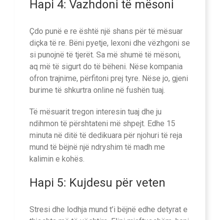
Hapi 4: Vazhdoni të mësoni
Çdo punë e re është një shans për të mësuar
diçka të re. Bëni pyetje, lexoni dhe vëzhgoni se
si punojnë të tjerët. Sa më shumë të mësoni,
aq më të sigurt do të bëheni. Nëse kompania
ofron trajnime, përfitoni prej tyre. Nëse jo, gjeni
burime të shkurtra online në fushën tuaj.
Të mësuarit tregon interesin tuaj dhe ju
ndihmon të përshtateni më shpejt. Edhe 15
minuta në ditë të dedikuara për njohuri të reja
mund të bëjnë një ndryshim të madh me
kalimin e kohës.
Hapi 5: Kujdesu për veten
Stresi dhe lodhja mund t’i bëjnë edhe detyrat e