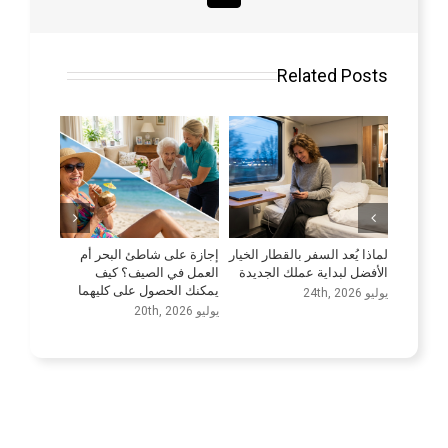
Related Posts
جازة على شاطئ البحر أم
حسّن مهاراتك اللغوية
الاستفادة القصوى من
لعمل في الصيف؟ كيف
إمكانات شركات النق
يوليو 9th, 2026
مكنك الحصول على كليهما
مجال الرعاية
ليو 20th, 2026
يونيو 25th, 2026