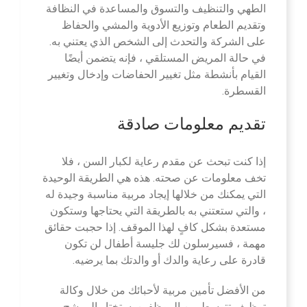
الطهي والتنظيف والتسوق والمساعدة في النظافة
وتقديم الطعام وتوزيع الأدوية والمشي والحفاظ
على الشركة والتحدث إلى الشخص الذي يعتني به.
في حالة المريض المستلقي ، فإنه يتضمن أيضًا
القيام بأنشطة مثل تغيير الحفاضات وإدخال وتغيير
القسطرة.
تقديم معلومات صادقة
إذا كنت تبحث عن مقدم رعاية لكبار السن ، فلا
تخف معلومات عن صحته. هذه هي الطريقة الوحيدة
التي يمكنك من خلالها إيجاد مربية مناسبة وجيدة له
، والتي ستعتني به بالطريقة التي يحتاجها وستكون
مستعدة بشكل كافٍ لهذا الموقف. إذا حجبت حقائق
مهمة ، فسيرسلون لك جليسة أطفال لن تكون
قادرة على رعاية والدك أو والدتك بما يرضيه.
من الأفضل تأمين مربية لأحبائك من خلال وكالة
توظيف تتوسط بين الموظفين. ستختار المرشح