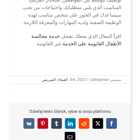
المناسب الذي يلبي متطلباتك واحتياجات من تحب.
سيساعدك في العثور على شخص مناسب لهذه
الوظيفة الصعبة ولديه المهارات والمعرفة اللازمة.
اقرأ المقال الذي يجعلك تفضل
خدمة مجالسة
الأطفال القانونية على الخدمة
غير القانونية.
سبتمبر 3rd, 2022
Categories:
|
العملاء
,
التمريض
Zdieľaj tento článok, vyber si svoju platformu!
Vk
Pinterest
Tumblr
LinkedIn
Reddit
Facebook
X
Email