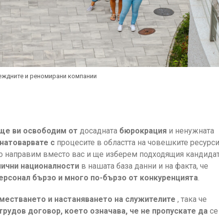
деждните и реномирани компании
ще ви освободим от
досадната
бюрокрация
и ненужната
 натоварвате с
процесите в областта на човешките ресурси
го направим вместо вас и ще изберем подходящия кандидат
лични националности
в нашата база данни и на факта, че
ерсонал бързо и много по-бързо от конкуренцията
.
местването и настаняването на
служителите
, така че
трудов договор, което означава, че не пропускате
да
се