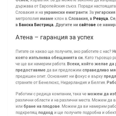
държава от Европейския съюз. Поради настоящата 
Словакия и на
украински емигранти
. За
унгарския
метрополия
имаме
клон в
Словакия, в
Ревуца.
Се
в
Банска Бистрица.
Другите ни
сайтове
се намир
Aтена – гаранция за успех
Питате се какво ще получите, ако работите с нас?
Н
която изпълнява обещанията си.
Като търсещо ра
че ще ви намерим работа.
Всеки, който желае да 
предоставяме
да ви предложим
справедливо мя
предишен опит. Основният ни фокус е върху
предл
страните от Бенелюкс, Нидерландия и Белгия.
Рабо
Работим с редица компании, така че
можем да изб
различни области и на различни места. Можем да 
или
бране на плодове
. Можем да ви намерим рабо
подкрепящ
подход
и ще получите подробна и обек