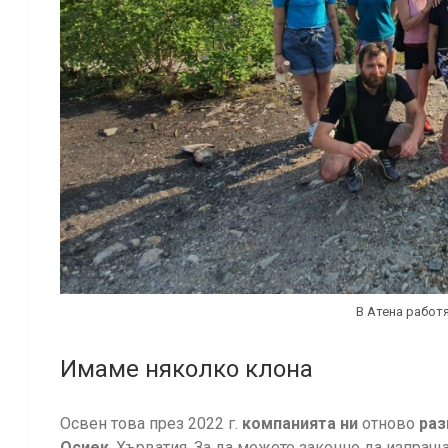
В Атена работ
Имаме няколко клона
Освен това през 2022 г.
компанията ни
отново
раз
Осиек
, Хърватия. За да можете законно да изпращ