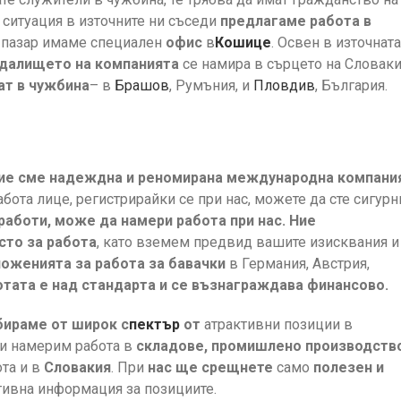
ситуация в източните ни съседи
предлагаме работа в
пазар имаме специален
офис
в
Кошице
. Освен в източната
далището на компанията
се намира в сърцето на Словаки
ат в чужбина
– в
Брашов
, Румъния, и
Пловдив
, България.
ие сме надеждна и реномирана международна компания
бота лице, регистрирайки се при нас, можете да сте сигурн
работи, може да намери работа при нас. Ние
сто за работа
, като вземем предвид вашите изисквания и
оженията за работа за бавачки
в Германия, Австрия,
тата е над стандарта и се възнаграждава финансово.
ираме от широк с
пектър
от
атрактивни позиции в
ви намерим работа в
складове, промишлено производств
та и в
Словакия
. При
нас ще срещнете
само
полезен и
тивна информация за позициите.