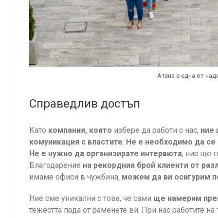
Атена е една от на
Справедлив достъп
Като
компания, която
избере да работи с нас,
ние 
комуникация с властите
.
Не е необходимо да се
Не е нужно да организирате интервюта
, ние ще 
Благодарение
на рекордния брой клиенти от
раз
имаме офиси в чужбина,
можем да ви осигурим п
Ние сме уникални с това, че сами
ще намерим пре
тежестта пада от раменете ви. При нас работите на