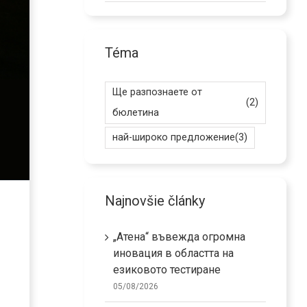
Téma
Ще разпознаете от
(2)
бюлетина
най-широко предложение
(3)
Najnovšie články
„Атена“ въвежда огромна
иновация в областта на
езиковото тестиране
05/08/2026