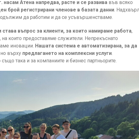
г. насам Атена напредва, расте и се развива
във всяко
ен брой регистрирани членове в базата данни
. Надхвър
продължим да работим и да се усъвършенстваме.
 става въпрос за клиенти, за които намираме работа
,
,
на които предоставяме служители. Непрекъснато
даме иновации.
Нашата система е автоматизирана, за да
ено върху
предлагането на комплексни услуги
.
също така и за компаниите и бизнес партньорите.