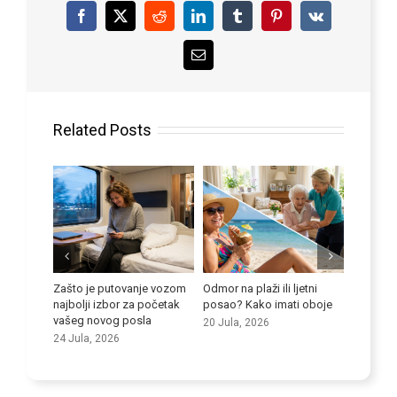
Facebook
X
Reddit
LinkedIn
Tumblr
Pinterest
Vk
Email
Related Posts
ti se
Zašto je putovanje vozom
Odmor na plaži ili ljetni
i kod
najbolji izbor za početak
posao? Kako imati oboje
Poboljša
vašeg novog posla
20 Jula, 2026
vještine
24 Jula, 2026
9 Jula, 