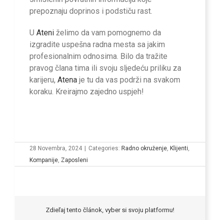
prepoznaju doprinos i podstiču rast.
U
Ateni
želimo da vam pomognemo da
izgradite uspešna radna mesta sa jakim
profesionalnim odnosima. Bilo da tražite
pravog člana tima ili svoju sljedeću priliku za
karijeru,
Atena
je tu da vas podrži na svakom
koraku. Kreirajmo zajedno uspjeh!
28 Novembra, 2024
|
Categories:
Radno okruženje
,
Klijenti
,
Kompanije
,
Zaposleni
Zdieľaj tento článok, vyber si svoju platformu!