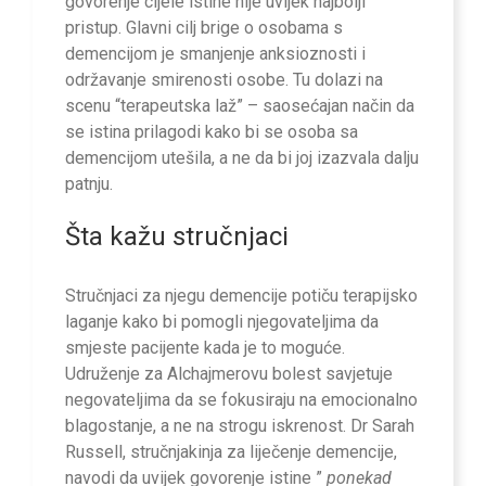
govorenje cijele istine nije uvijek najbolji
pristup. Glavni cilj brige o osobama s
demencijom je smanjenje anksioznosti i
održavanje smirenosti osobe. Tu dolazi na
scenu “terapeutska laž” – saosećajan način da
se istina prilagodi kako bi se osoba sa
demencijom utešila, a ne da bi joj izazvala dalju
patnju.
Šta kažu stručnjaci
Stručnjaci za njegu demencije potiču terapijsko
laganje kako bi pomogli njegovateljima da
smjeste pacijente kada je to moguće.
Udruženje za Alchajmerovu bolest savjetuje
negovateljima da se fokusiraju na emocionalno
blagostanje, a ne na strogu iskrenost. Dr Sarah
Russell, stručnjakinja za liječenje demencije,
navodi da uvijek govorenje istine ”
ponekad