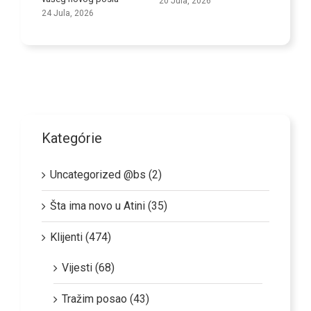
20 Jula, 2026
vještine
24 Jula, 2026
9 Jula, 
Kategórie
Uncategorized @bs (2)
Šta ima novo u Atini (35)
Klijenti (474)
Vijesti (68)
Tražim posao (43)