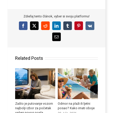
Zdieľaj tento článok, vyber si svoju platformu!
Facebook
X
Reddit
LinkedIn
Tumblr
Pinterest
Vk
Email
Related Posts
ti se
Zašto je putovanje vozom
Odmor na plaži ili ljetni
i kod
najbolji izbor za početak
posao? Kako imati oboje
Poboljša
vašeg novog posla