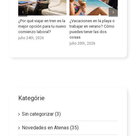
en tren es la
¿Vacaciones en la playa o
Mejora tus habilidades
Aprov
ara tu nuevo
trabajar en verano? Cómo
lingüísticas
poten
al?
puedes tener las dos
de tr
julio 9th, 2026
cosas
de l
julio 20th, 2026
junio
Kategórie
Sin categorizar (3)
Novedades en Atenas (35)