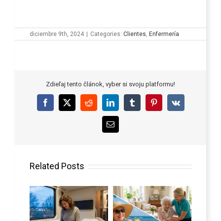
diciembre 9th, 2024
|
Categories:
Clientes
,
Enfermería
Zdieľaj tento článok, vyber si svoju platformu!
Facebook
X
Reddit
LinkedIn
Tumblr
Pinterest
Vk
Email
Related Posts