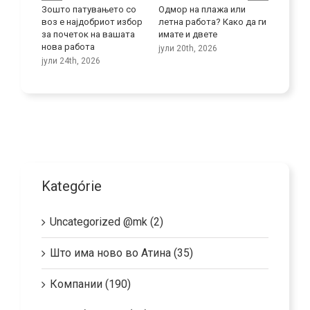
 се
Зошто патувањето со
Одмор на плажа или
Подобре
меноста
воз е најдобриот избор
летна работа? Како да ги
јазични
ца
за почеток на вашата
имате и двете
јули 9th
нова работа
јули 20th, 2026
јули 24th, 2026
Kategórie
Uncategorized @mk (2)
Што има ново во Атина (35)
Компании (190)