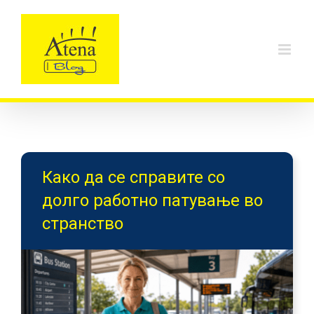
Skip
to
content
Како да се справите со
долго работно патување во
странство