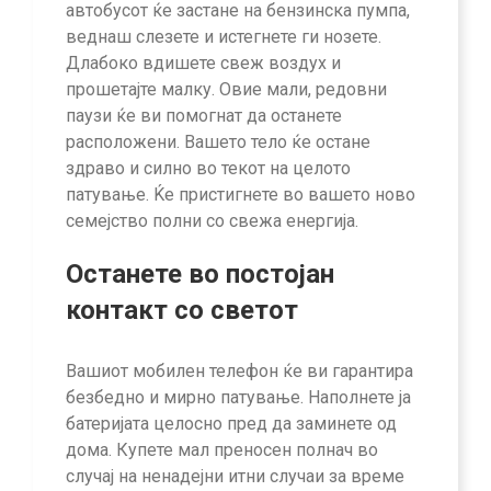
автобусот ќе застане на бензинска пумпа,
веднаш слезете и истегнете ги нозете.
Длабоко вдишете свеж воздух и
прошетајте малку. Овие мали, редовни
паузи ќе ви помогнат да останете
расположени. Вашето тело ќе остане
здраво и силно во текот на целото
патување. Ќе пристигнете во вашето ново
семејство полни со свежа енергија.
Останете во постојан
контакт со светот
Вашиот мобилен телефон ќе ви гарантира
безбедно и мирно патување. Наполнете ја
батеријата целосно пред да заминете од
дома. Купете мал преносен полнач во
случај на ненадејни итни случаи за време