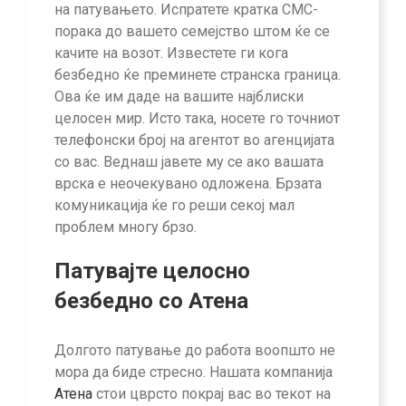
на патувањето. Испратете кратка СМС-
порака до вашето семејство штом ќе се
качите на возот. Известете ги кога
безбедно ќе преминете странска граница.
Ова ќе им даде на вашите најблиски
целосен мир. Исто така, носете го точниот
телефонски број на агентот во агенцијата
со вас. Веднаш јавете му се ако вашата
врска е неочекувано одложена. Брзата
комуникација ќе го реши секој мал
проблем многу брзо.
Патувајте целосно
безбедно со Атена
Долгото патување до работа воопшто не
мора да биде стресно. Нашата компанија
Атена
стои цврсто покрај вас во текот на