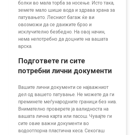
болки во мала торба за носење. Исто така,
земете мало шише вода и здрава храна за
патувањето. Лесниот багаж ќе ви
овозможи да се движите брзо и
исклучително безбедно. На овој начин,
нема непотребно да доцните на вашата
врска.
Подгответе ги сите
потребни лични документи
Вашите лични документи се најважниот
дел од вашето патување. Не можете да ги
преминете меѓународните граници без нив.
Внимателно проверете ја валидноста на
вашата лична карта или пасош. Чувајте ги
сите овие важни документи во
водоотпорна пластична кеса. Секогаш