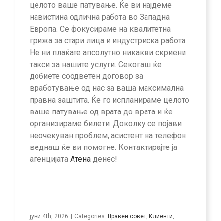
целото ваше патување. Ќе ви најдеме
навистина одлична работа во Западна
Европа. Се фокусираме на квалитетна
грижа за стари лица и индустриска работа.
Не ни плаќате апсолутно никакви скриени
такси за нашите услуги. Секогаш ќе
добиете соодветен договор за
вработување од нас за ваша максимална
правна заштита. Ќе го испланираме целото
ваше патување од врата до врата и ќе
организираме билети. Доколку се појави
неочекуван проблем, асистент на телефон
веднаш ќе ви помогне. Контактирајте ја
агенцијата
Атена
денес!
јуни 4th, 2026
|
Categories:
Правен совет
,
Клиенти
,