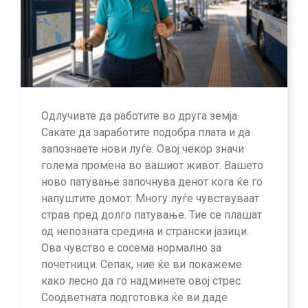
Одлучивте да работите во друга земја.
Сакате да заработите подобра плата и да
запознаете нови луѓе. Овој чекор значи
голема промена во вашиот живот. Вашето
ново патување започнува денот кога ќе го
напуштите домот. Многу луѓе чувствуваат
страв пред долго патување. Тие се плашат
од непозната средина и странски јазици.
Ова чувство е сосема нормално за
почетници. Сепак, ние ќе ви покажеме
како лесно да го надминете овој стрес.
Соодветната подготовка ќе ви даде