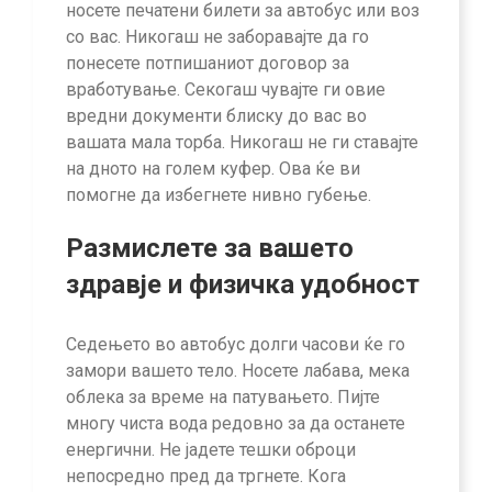
носете печатени билети за автобус или воз
со вас. Никогаш не заборавајте да го
понесете потпишаниот договор за
вработување. Секогаш чувајте ги овие
вредни документи блиску до вас во
вашата мала торба. Никогаш не ги ставајте
на дното на голем куфер. Ова ќе ви
помогне да избегнете нивно губење.
Размислете за вашето
здравје и физичка удобност
Седењето во автобус долги часови ќе го
замори вашето тело. Носете лабава, мека
облека за време на патувањето. Пијте
многу чиста вода редовно за да останете
енергични. Не јадете тешки оброци
непосредно пред да тргнете. Кога