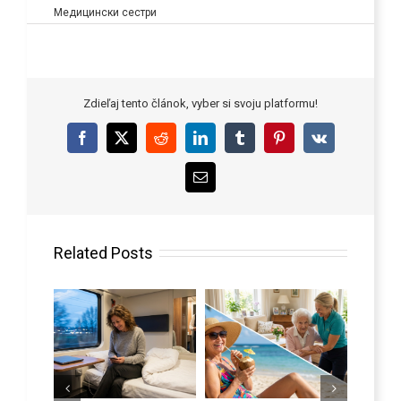
Медицински сестри
Zdieľaj tento článok, vyber si svoju platformu!
Facebook
X
Reddit
LinkedIn
Tumblr
Pinterest
Vk
Email
Related Posts