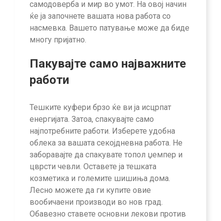
самодоверба и мир во умот. На овој начин
ќе ја започнете вашата нова работа со
насмевка. Вашето патување може да биде
многу пријатно.
Пакувајте само најважните
работи
Тешките куфери брзо ќе ви ја исцрпат
енергијата. Затоа, спакувајте само
најпотребните работи. Изберете удобна
облека за вашата секојдневна работа. Не
заборавајте да спакувате топол џемпер и
цврсти чевли. Оставете ја тешката
козметика и големите шишиња дома.
Лесно можете да ги купите овие
вообичаени производи во нов град.
Обавезно ставете основни лекови против