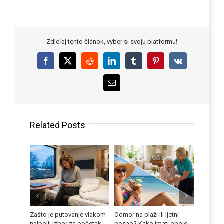
Zdieľaj tento článok, vyber si svoju platformu!
Facebook
X
Reddit
LinkedIn
Tumblr
Pinterest
Vk
Email
Related Posts
boriti
Zašto je putovanje vlakom
Odmor na plaži ili ljetni
Poboljša
i kod
najbolji izbor za početak
posao? Kako imati oboje
vještine