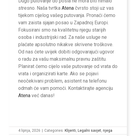
Dugo putovanje do posla ne mora biti nimalo
stresno. Naša tvrtka
Atena
čvrsto stoji uz vas
tijekom cijelog vašeg putovanja. Pronaći ćemo
vam zaista sjajan posao u Zapadnoj Europi.
Fokusirani smo na kvalitetnu njegu starijih
osoba i industrijski rad. Za naše usluge ne
plaćate apsolutno nikakve skrivene troškove.
Od nas ćete uvijek dobiti odgovarajući ugovor
o radu za vašu maksimalnu pravnu zaštitu.
Planirat ćemo cijelo vaše putovanje od vrata do
vrata i organizirati karte. Ako se pojavi
neočekivani problem, asistent na telefonu
odmah će vam pomoći. Kontaktirajte agenciju
Atena
već danas!
4 lipnja, 2026
|
Categories:
Klijenti
,
Legalni savjet
,
njega