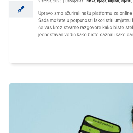
9 srpnja, 2026
|
Categories:
Tvrtke
,
njega
,
Klijenti
,
Vijesti
,
Upravo smo ažurirali našu platformu za onlin
Sada možete u potpunosti iskoristiti umjetnu i
će vas kroz stvarne razgovore kako biste ste
jednostavan vodič kako biste saznali kako da