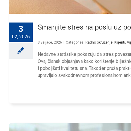
Smanjite stres na poslu uz p
3
02, 2026
3 veljače, 2026
|
Categories:
Radno okruženje
,
Klijenti
,
Vi
Nedavne statistike pokazuju da stres povezan
Ovaj članak objašnjava kako korištenje bilježn
i poboljšati kvalitetu sna. Također pruža prak
upravljalo svakodnevnom profesionalnom ank