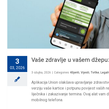
Vaše zdravlje u vašem džepu: 
3
03, 2026
3 ožujka, 2026
|
Categories:
Klijenti
,
Vijesti
,
Tvrtke
,
Legaln
Aplikacija Union olakšava upravljanje zdravst
verziju vaše kartice i potpunu povijest vaših 
liječnika i zakazivanje termina. Ovaj alat vam
mobilnog telefona.