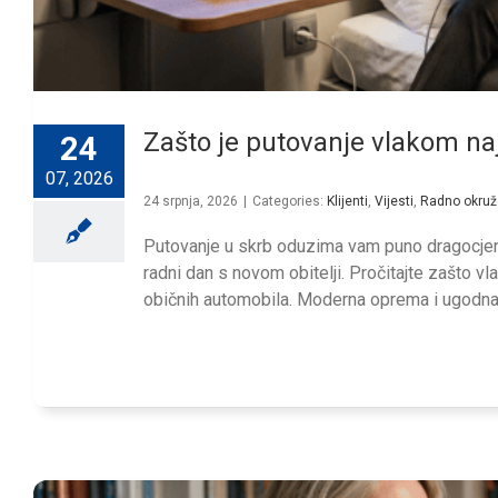
Zašto je putovanje vlakom naj
24
07, 2026
24 srpnja, 2026
|
Categories:
Klijenti
,
Vijesti
,
Radno okruž
Putovanje u skrb oduzima vam puno dragocjene 
radni dan s novom obitelji. Pročitajte zašto 
običnih automobila. Moderna oprema i ugodna