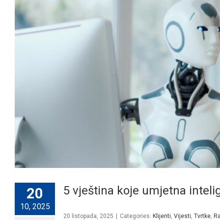
5 vještina koje umjetna intel
20
10, 2025
20 listopada, 2025
|
Categories:
Klijenti
,
Vijesti
,
Tvrtke
,
Ra