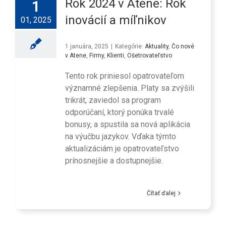
Rok 2024 v Atene: Rok
1
inovácií a míľnikov
01, 2025
1 januára, 2025
|
Kategórie:
Aktuality
,
Čo nové
v Atene
,
Firmy
,
Klienti
,
Ošetrovateľstvo
Tento rok priniesol opatrovateľom
významné zlepšenia. Platy sa zvýšili
trikrát, zaviedol sa program
odporúčaní, ktorý ponúka trvalé
bonusy, a spustila sa nová aplikácia
na výučbu jazykov. Vďaka týmto
aktualizáciám je opatrovateľstvo
prínosnejšie a dostupnejšie.
Čítať ďalej