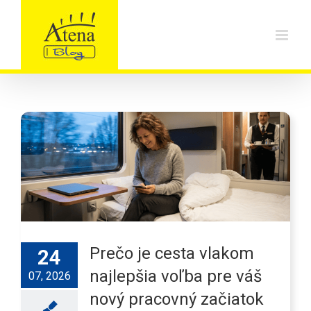
Skip
to
content
Prečo je cesta vlakom
24
najlepšia voľba pre váš
07, 2026
nový pracovný začiatok