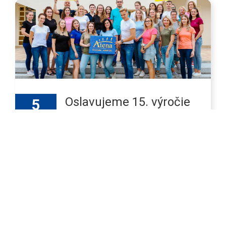
Oslavujeme 15. výročie
5
založenia spoločnosti
04, 2023
5 apríla, 2023
|
Kategórie:
Aktuality
,
Čo nové v
Atene
,
Firmy
,
Klienti
,
Pracovný trh
Výročie založenia je pre každú
spoločnosť aj jej zakladateľa
významným medzníkom. Obzvlášť,
ak ide o niekoľko rokov, v rámci
ktorých získala postavenie na trhu.