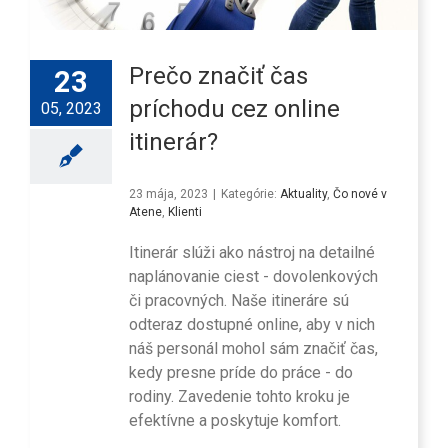
Prečo značiť čas
23
príchodu cez online
05, 2023
itinerár?
23 mája, 2023
|
Kategórie:
Aktuality
,
Čo nové v
Atene
,
Klienti
Itinerár slúži ako nástroj na detailné
naplánovanie ciest - dovolenkových
či pracovných. Naše itineráre sú
odteraz dostupné online, aby v nich
náš personál mohol sám značiť čas,
kedy presne príde do práce - do
rodiny. Zavedenie tohto kroku je
efektívne a poskytuje komfort.