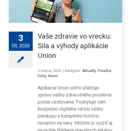
Vaše zdravie vo vrecku:
3
Sila a výhody aplikácie
03, 2026
Union
3 marca, 2026
|
Kategórie:
Aktuality
,
Poradňa
,
Firmy
,
Klienti
Aplikácia Union veľmi uľahčuje
správu vášho zdravotného poistenia
počas cestovania. Poskytuje vám
bezpečnú digitálnu verziu vášho
preukazu a kompletnú históriu
receptov na lieky. Môžete ju využiť aj
na rýchle hľadanie miestnych lekárov