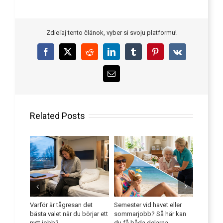
Zdieľaj tento článok, vyber si svoju platformu!
Facebook
X
Reddit
LinkedIn
Tumblr
Pinterest
Vk
Email
Related Posts
kan
Varför är tågresan det
Semester vid havet eller
Förbättr
t bland
bästa valet när du börjar ett
sommarjobb? Så här kan
språkku
nytt jobb?
du få båda delarna