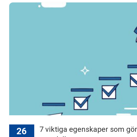
7 viktiga egenskaper som gör a
26