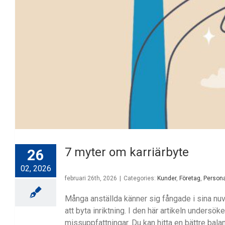
7 myter om karriärbyte
26
02, 2026
februari 26th, 2026
|
Categories:
Kunder
,
Företag
,
Persona
Många anställda känner sig fångade i sina nuva
att byta inriktning. I den här artikeln undersök
missuppfattningar. Du kan hitta en bättre bala