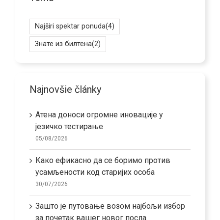
Najširi spektar ponuda
(4)
Знате из билтена
(2)
Najnovšie články
Атена доноси огромне иновације у
језичко тестирање
05/08/2026
Како ефикасно да се боримо против
усамљености код старијих особа
30/07/2026
Зашто је путовање возом најбољи избор
за почетак вашег новог посла