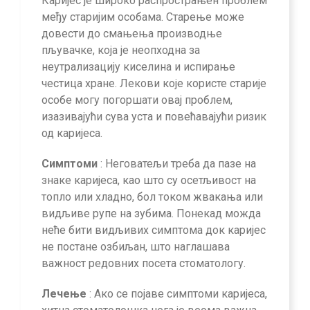
Каријес је широко распрострањен проблем
међу старијим особама. Старење може
довести до смањења производње
пљувачке, која је неопходна за
неутрализацију киселина и испирање
честица хране. Лекови које користе старије
особе могу погоршати овај проблем,
изазивајући сува уста и повећавајући ризик
од каријеса.
Симптоми
: Неговатељи треба да пазе на
знаке каријеса, као што су осетљивост на
топло или хладно, бол током жвакања или
видљиве рупе на зубима. Понекад можда
неће бити видљивих симптома док каријес
не постане озбиљан, што наглашава
важност редовних посета стоматологу.
Лечење
: Ако се појаве симптоми каријеса,