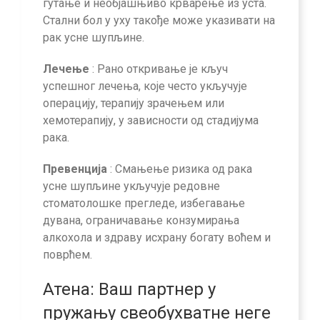
гутање и необјашњиво крварење из уста.
Стални бол у уху такође може указивати на
рак усне шупљине.
Лечење
: Рано откривање је кључ
успешног лечења, које често укључује
операцију, терапију зрачењем или
хемотерапију, у зависности од стадијума
рака.
Превенција
: Смањење ризика од рака
усне шупљине укључује редовне
стоматолошке прегледе, избегавање
дувана, ограничавање конзумирања
алкохола и здраву исхрану богату воћем и
поврћем.
Атена: Ваш партнер у
пружању свеобухватне неге