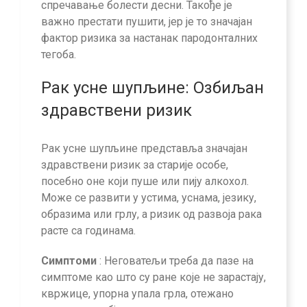
спречавање болести десни. Такође је
важно престати пушити, јер је то значајан
фактор ризика за настанак пародонталних
тегоба.
Рак усне шупљине: Озбиљан
здравствени ризик
Рак усне шупљине представља значајан
здравствени ризик за старије особе,
посебно оне који пуше или пију алкохол.
Може се развити у устима, уснама, језику,
образима или грлу, а ризик од развоја рака
расте са годинама.
Симптоми
: Неговатељи треба да пазе на
симптоме као што су ране које не зарастају,
квржице, упорна упала грла, отежано