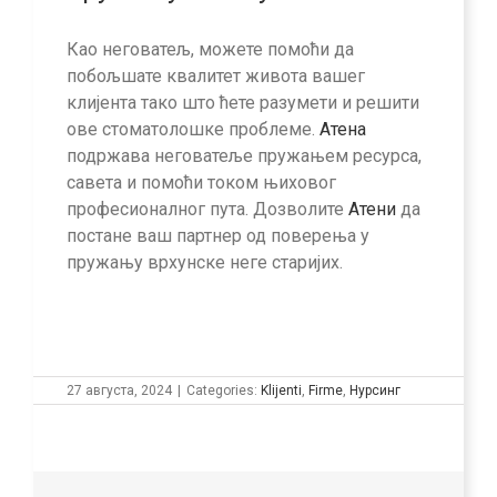
Као неговатељ, можете помоћи да
побољшате квалитет живота вашег
клијента тако што ћете разумети и решити
ове стоматолошке проблеме.
Атена
подржава неговатеље пружањем ресурса,
савета и помоћи током њиховог
професионалног пута. Дозволите
Атени
да
постане ваш партнер од поверења у
пружању врхунске неге старијих.
27 августа, 2024
|
Categories:
Klijenti
,
Firme
,
Нурсинг