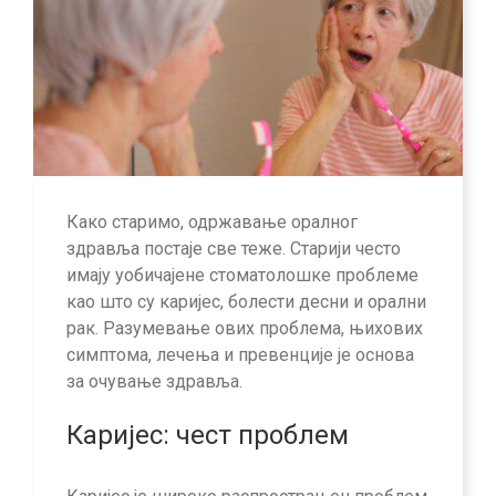
Како старимо, одржавање оралног
здравља постаје све теже. Старији често
имају уобичајене стоматолошке проблеме
као што су каријес, болести десни и орални
рак. Разумевање ових проблема, њихових
симптома, лечења и превенције је основа
за очување здравља.
Каријес: чест проблем