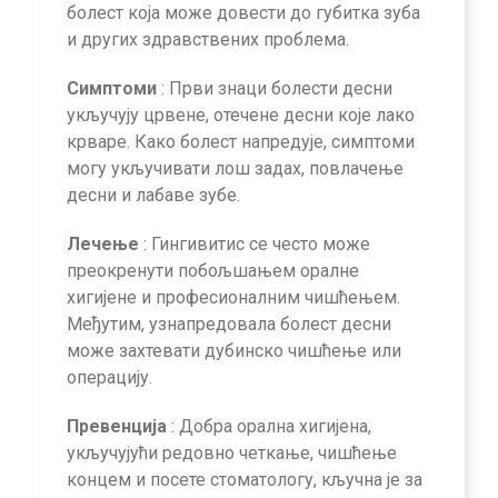
болест која може довести до губитка зуба
и других здравствених проблема.
Симптоми
: Први знаци болести десни
укључују црвене, отечене десни које лако
крваре. Како болест напредује, симптоми
могу укључивати лош задах, повлачење
десни и лабаве зубе.
Лечење
: Гингивитис се често може
преокренути побољшањем оралне
хигијене и професионалним чишћењем.
Међутим, узнапредовала болест десни
може захтевати дубинско чишћење или
операцију.
Превенција
: Добра орална хигијена,
укључујући редовно четкање, чишћење
концем и посете стоматологу, кључна је за