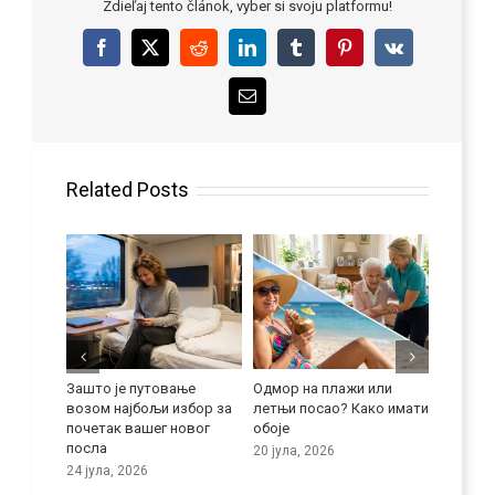
Zdieľaj tento článok, vyber si svoju platformu!
Facebook
X
Reddit
LinkedIn
Tumblr
Pinterest
Vk
Email
Related Posts
 се
Зашто је путовање
Одмор на плажи или
Побољша
возом најбољи избор за
летњи посао? Како имати
језичке
почетак вашег новог
обоје
9 јула, 
посла
20 јула, 2026
24 јула, 2026