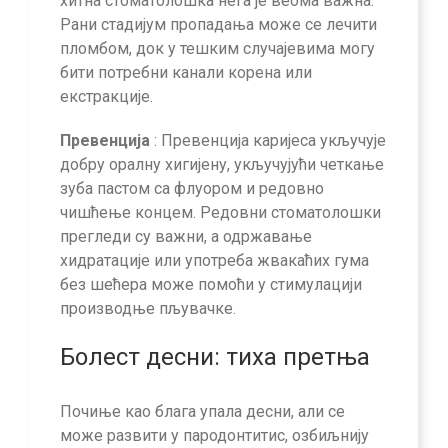
хитна стоматолошка нега је веома важна.
Рани стадијум пропадања може се лечити
пломбом, док у тешким случајевима могу
бити потребни канали корена или
екстракције.
Превенција
: Превенција каријеса укључује
добру оралну хигијену, укључујући четкање
зуба пастом са флуором и редовно
чишћење концем. Редовни стоматолошки
прегледи су важни, а одржавање
хидратације или употреба жвакаћих гума
без шећера може помоћи у стимулацији
производње пљувачке.
Болест десни: тиха претња
Почиње као блага упала десни, али се
може развити у пародонтитис, озбиљнију