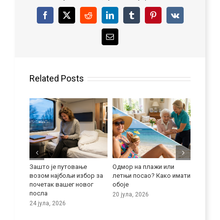
Facebook
X
Reddit
LinkedIn
Tumblr
Pinterest
Vk
Email
Related Posts
 се
Зашто је путовање
Одмор на плажи или
Побољша
возом најбољи избор за
летњи посао? Како имати
језичке
почетак вашег новог
обоје
9 јула, 
посла
20 јула, 2026
24 јула, 2026