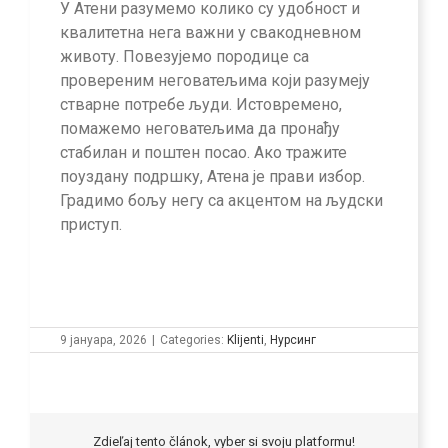
У Атени разумемо колико су удобност и
квалитетна нега важни у свакодневном
животу. Повезујемо породице са
провереним неговатељима који разумеју
стварне потребе људи. Истовремено,
помажемо неговатељима да пронађу
стабилан и поштен посао. Ако тражите
поуздану подршку, Атена је прави избор.
Градимо бољу негу са акцентом на људски
приступ.
9 јануара, 2026
|
Categories:
Klijenti
,
Нурсинг
Zdieľaj tento článok, vyber si svoju platformu!