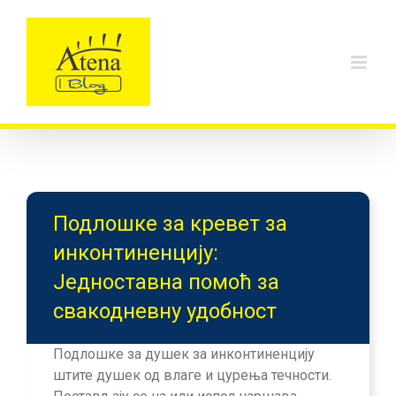
Skip
to
content
Подлошке за кревет за
инконтиненцију:
Једноставна помоћ за
свакодневну удобност
Подлошке за душек за инконтиненцију
штите душек од влаге и цурења течности.