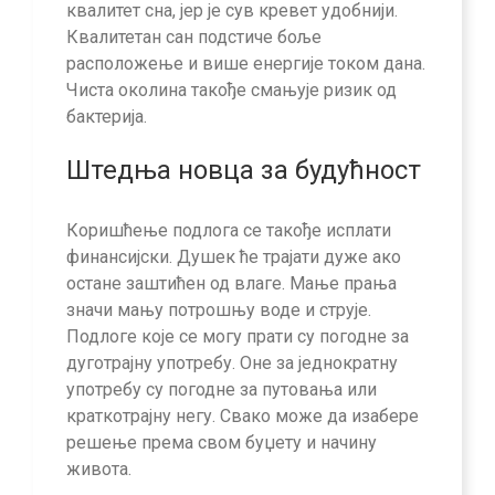
квалитет сна, јер је сув кревет удобнији.
Квалитетан сан подстиче боље
расположење и више енергије током дана.
Чиста околина такође смањује ризик од
бактерија.
Штедња новца за будућност
Коришћење подлога се такође исплати
финансијски. Душек ће трајати дуже ако
остане заштићен од влаге. Мање прања
значи мању потрошњу воде и струје.
Подлоге које се могу прати су погодне за
дуготрајну употребу. Оне за једнократну
употребу су погодне за путовања или
краткотрајну негу. Свако може да изабере
решење према свом буџету и начину
живота.