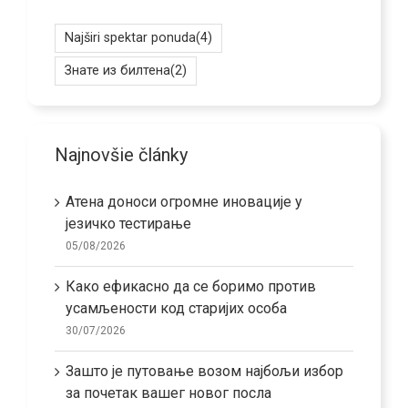
Najširi spektar ponuda
(4)
Знате из билтена
(2)
Najnovšie články
Атена доноси огромне иновације у
језичко тестирање
05/08/2026
Како ефикасно да се боримо против
усамљености код старијих особа
30/07/2026
Зашто је путовање возом најбољи избор
за почетак вашег новог посла