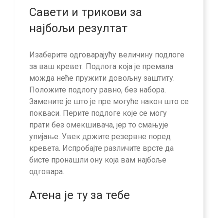
Савети и трикови за
најбољи резултат
Изаберите одговарајућу величину подлоге
за ваш кревет. Подлога која је премала
можда неће пружити довољну заштиту.
Положите подлогу равно, без набора.
Замените је што је пре могуће након што се
покваси. Перите подлоге које се могу
прати без омекшивача, јер то смањује
упијање. Увек држите резервне поред
кревета. Испробајте различите врсте да
бисте пронашли ону која вам најбоље
одговара.
Атена је ту за тебе