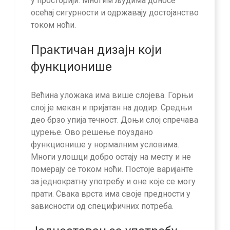
у просторији. Многим људима доносе
осећај сигурности и одржавају достојанство
током ноћи.
Практичан дизајн који
функционише
Већина уложака има више слојева. Горњи
слој је мекан и пријатан на додир. Средњи
део брзо упија течност. Доњи слој спречава
цурење. Ово решење поуздано
функционише у нормалним условима.
Многи улошци добро остају на месту и не
померају се током ноћи. Постоје варијанте
за једнократну употребу и оне које се могу
прати. Свака врста има своје предности у
зависности од специфичних потреба.