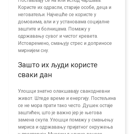
Постављају се на или испод чаршава.
Користе их одрасли, старије особе, деца и
неговатељи. Најчешће се користе у
домовима, али и у установама социјалне
заштите и болницама. Помажу у
одржавању сувог и чистог кревета.
Истовремено, смањују стрес и доприносе
мирнијем сну.
Зашто их људи користе
сваки дан
Улошци знатно олакшавају свакодневни
живот. Штеде време и енергију. Постељина
се не мора прати тако често. Душек остаје
заштићен, што је важно јер је његова
замена скупа. Улошци помажу у смањењу
мириса и одржавању пријатног окружења