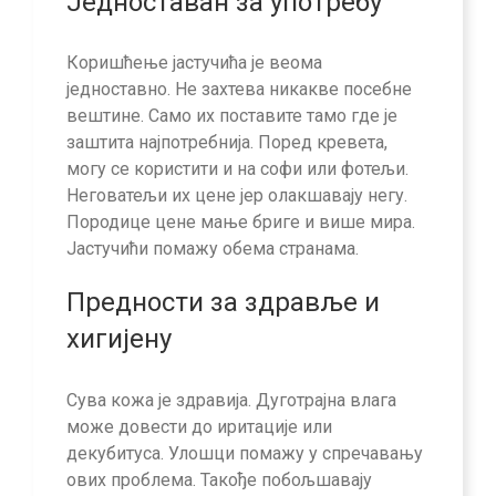
Једноставан за употребу
Коришћење јастучића је веома
једноставно. Не захтева никакве посебне
вештине. Само их поставите тамо где је
заштита најпотребнија. Поред кревета,
могу се користити и на софи или фотељи.
Неговатељи их цене јер олакшавају негу.
Породице цене мање бриге и више мира.
Јастучићи помажу обема странама.
Предности за здравље и
хигијену
Сува кожа је здравија. Дуготрајна влага
може довести до иритације или
декубитуса. Улошци помажу у спречавању
ових проблема. Такође побољшавају