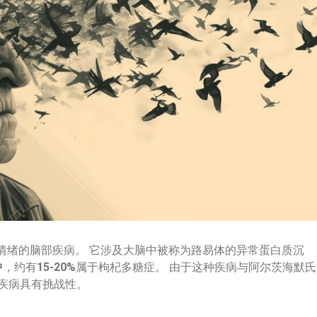
情绪的脑部疾病。 它涉及大脑中被称为路易体的异常蛋白质沉
中
，约有
15-20%
属于枸杞多糖症。 由于这种疾病与阿尔茨海默氏
疾病具有挑战性。