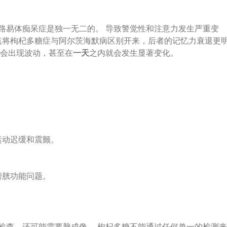
路易体痴呆症是独一无二的。 导致警觉性和注意力发生严重变
一点将枸杞多糖症与阿尔茨海默病区别开来，后者的记忆力衰退更
能会出现波动，甚至在
一天
之内就会发生显著变化。
运动迟缓和震颤。
膀胱功能问题。
检查，还可能需要脑成像。 枸杞多糖不能通过任何单一的检测来