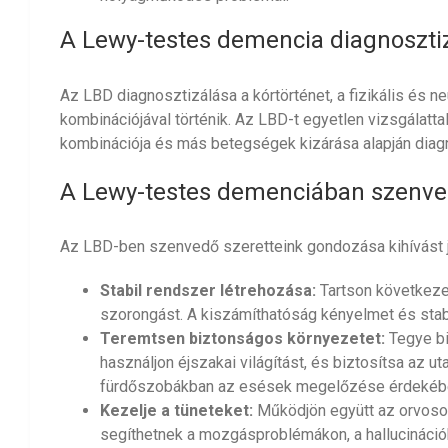
A Lewy-testes demencia diagnoszti
Az LBD diagnosztizálása a kórtörténet, a fizikális és ne
kombinációjával történik. Az LBD-t egyetlen vizsgálatt
kombinációja és más betegségek kizárása alapján diagn
A Lewy-testes demenciában szenv
Az LBD-ben szenvedő szeretteink gondozása kihívást j
Stabil rendszer létrehozása:
Tartson következet
szorongást. A kiszámíthatóság kényelmet és stab
Teremtsen biztonságos környezetet:
Tegye bi
használjon éjszakai világítást, és biztosítsa az 
fürdőszobákban az esések megelőzése érdekéb
Kezelje a tüneteket:
Működjön együtt az orvoso
segíthetnek a mozgásproblémákon, a hallucináci