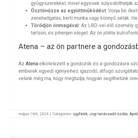
gyógyszerekkel, mivel egyesek súlyosbíthatják az
Ösztönözze az együttműködést
: Vonja be őke
zenehallgatás, kerti munka vagy könnyű séták. Ha 
Törődjön önmagával:
Az LBD-vel élő személy gon
tartson, és pihenjen eleget. Az ön jóléte kulcsfon
Atena
– az ön partnere a gondozás
Az
Atena
elkötelezett a gondozók és a gondozásra sz
emberek egyedi igényeihez igazodó, átfogó szolgáltat
velünk még ma, hogy megtudja, hogyan segíthetünk önnek
május 16th, 2024
|
Categories:
ügyfelek
,
Jogi tanácsadó szoba
,
Ápol