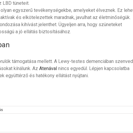
 LBD tüneteit.
t olyan egyszerű tevékenységekbe, amelyeket élveznek. Ez lehe
aktívak és elkötelezettek maradnak, javulhat az életminőségük.
dozása kihívást jelenthet. Ügyeljen arra, hogy szüneteket
tosságú a jó ellátás biztosításához.
ban
orulók támogatása mellett. A Lewy-testes demenciában szenve
ásokat kínálunk. Az
Atenával
nincs egyedül. Lépjen kapcsolatba
 együttérző és hatékony ellátást nyújtani.
ás