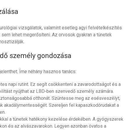
zálása
urológiai vizsgálatok, valamint esetleg agyi felvételkészítés
al sem lehet megerősíteni. Az orvosok gyakran a tünetek
osztizálják.
edő személy gondozása
elenthet. Íme néhány hasznos tanács:
es napi rutint. Ez segít csökkenteni a zavarodottságot és a
ilitást nyújthat az LBD-ben szenvedő személy számára.
ztonságosabbá otthonát. Szüntesse meg az esésveszélyt,
utak akadálymentességét. Szereljen fel kapaszkodórudakat a
en.
kkal a tünetek hatékony kezelése érdekében. A gyógyszerek
ókon és az alvászavarokon. Legyen azonban óvatos a