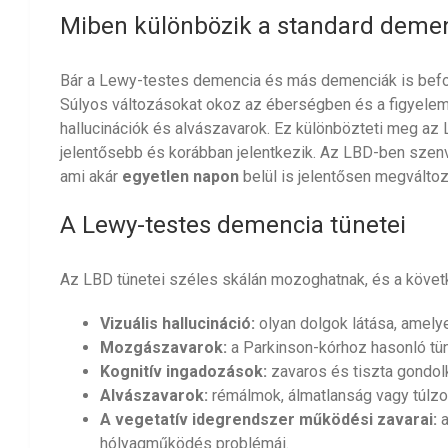
Miben különbözik a standard demen
Bár a Lewy-testes demencia és más demenciák is befol
Súlyos változásokat okoz az éberségben és a figyele
hallucinációk és alvászavarok. Ez különbözteti meg az
jelentősebb és korábban jelentkezik. Az LBD-ben szenv
ami akár
egyetlen napon
belül is jelentősen megváltoz
A Lewy-testes demencia tünetei
Az LBD tünetei széles skálán mozoghatnak, és a követ
Vizuális hallucináció:
olyan dolgok látása, amelye
Mozgászavarok:
a Parkinson-kórhoz hasonló tü
Kognitív ingadozások:
zavaros és tiszta gondol
Alvászavarok:
rémálmok, álmatlanság vagy túlzo
A vegetatív idegrendszer működési zavarai:
a
hólyagműködés problémái.