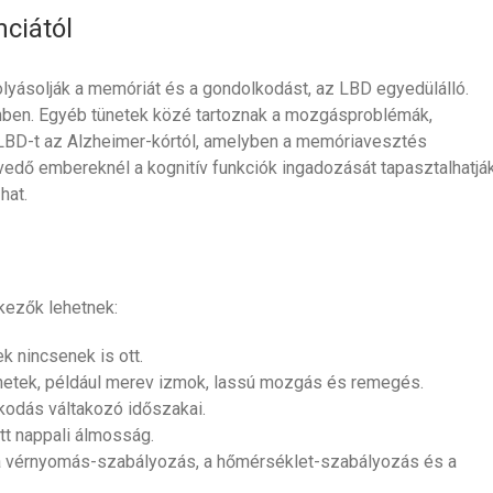
ciától
yásolják a memóriát és a gondolkodást, az LBD egyedülálló.
mben. Egyéb tünetek közé tartoznak a mozgásproblémák,
 LBD-t az Alzheimer-kórtól, amelyben a memóriavesztés
edő embereknél a kognitív funkciók ingadozását tapasztalhatják
hat.
kezők lehetnek:
k nincsenek is ott.
netek, például merev izmok, lassú mozgás és remegés.
kodás váltakozó időszakai.
tt nappali álmosság.
 vérnyomás-szabályozás, a hőmérséklet-szabályozás és a