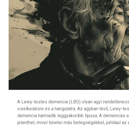
A Lewy-testes demencia (LBD) olyan agyi rendelleness
viselkedésre és a hangulatra. Az agyban lévő, Lewy-tes
demencia harmadik leggyakoribb típusa. A demenciás e
jelenthet, mivel tünetei más betegségekkel, például az