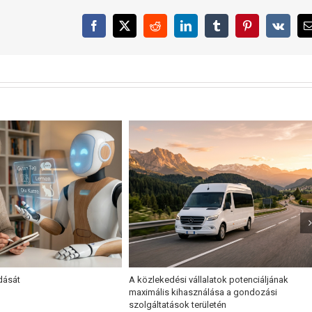
Facebook
X
Reddit
LinkedIn
Tumblr
Pinterest
Vk
dását
A közlekedési vállalatok potenciáljának
maximális kihasználása a gondozási
szolgáltatások területén