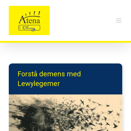
Skip
to
content
Forstå demens med
Lewylegemer