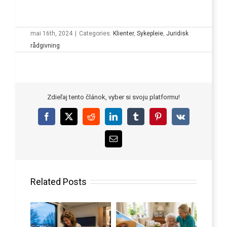
mai 16th, 2024
|
Categories:
Klienter
,
Sykepleie
,
Juridisk
rådgivning
Zdieľaj tento článok, vyber si svoju platformu!
Facebook
X
Reddit
LinkedIn
Tumblr
Pinterest
Vk
Email
Related Posts