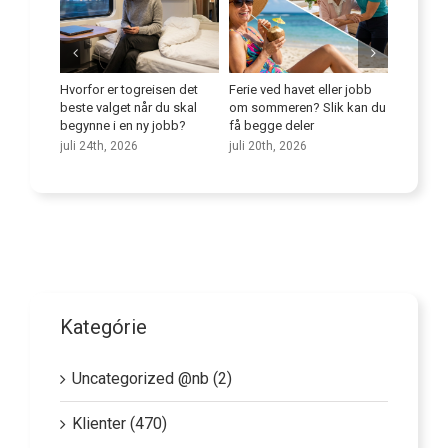
e
Hvorfor er togreisen det
Ferie ved havet eller jobb
Forbedr
niorer på
beste valget når du skal
om sommeren? Slik kan du
språkfer
begynne i en ny jobb?
få begge deler
juli 9th,
juli 24th, 2026
juli 20th, 2026
Kategórie
Uncategorized @nb (2)
Klienter (470)