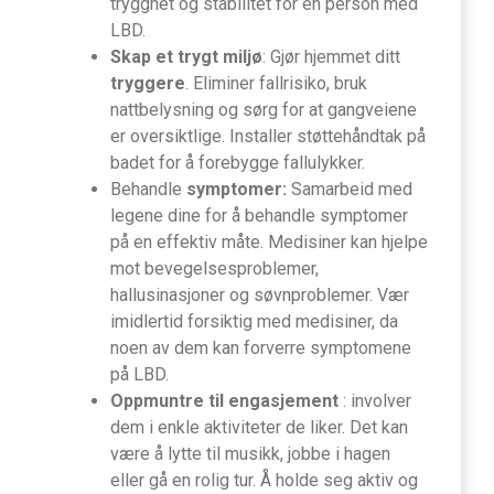
trygghet og stabilitet for en person med
LBD.
Skap et trygt miljø
: Gjør hjemmet ditt
tryggere
. Eliminer fallrisiko, bruk
nattbelysning og sørg for at gangveiene
er oversiktlige. Installer støttehåndtak på
badet for å forebygge fallulykker.
Behandle
symptomer:
Samarbeid med
legene dine for å behandle symptomer
på en effektiv måte. Medisiner kan hjelpe
mot bevegelsesproblemer,
hallusinasjoner og søvnproblemer. Vær
imidlertid forsiktig med medisiner, da
noen av dem kan forverre symptomene
på LBD.
Oppmuntre til engasjement
: involver
dem i enkle aktiviteter de liker. Det kan
være å lytte til musikk, jobbe i hagen
eller gå en rolig tur. Å holde seg aktiv og