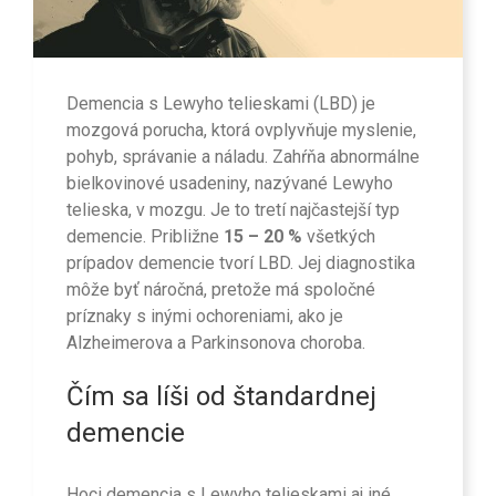
Demencia s Lewyho telieskami (LBD) je
mozgová porucha, ktorá ovplyvňuje myslenie,
pohyb, správanie a náladu. Zahŕňa abnormálne
bielkovinové usadeniny, nazývané Lewyho
telieska, v mozgu. Je to tretí najčastejší typ
demencie. Približne
15 – 20 %
všetkých
prípadov demencie tvorí LBD. Jej diagnostika
môže byť náročná, pretože má spoločné
príznaky s inými ochoreniami, ako je
Alzheimerova a Parkinsonova choroba.
Čím sa líši od štandardnej
demencie
Hoci demencia s Lewyho telieskami aj iné