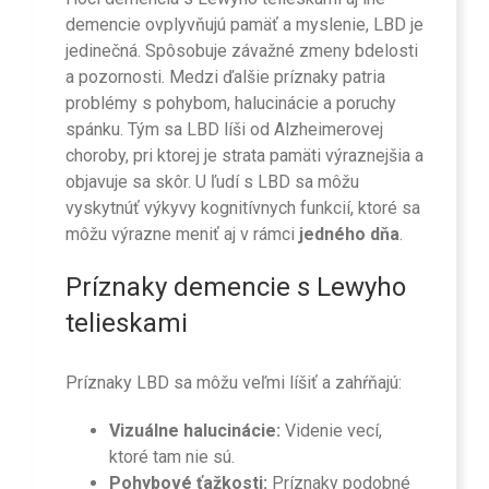
demencie ovplyvňujú pamäť a myslenie, LBD je
jedinečná. Spôsobuje závažné zmeny bdelosti
a pozornosti. Medzi ďalšie príznaky patria
problémy s pohybom, halucinácie a poruchy
spánku. Tým sa LBD líši od Alzheimerovej
choroby, pri ktorej je strata pamäti výraznejšia a
objavuje sa skôr. U ľudí s LBD sa môžu
vyskytnúť výkyvy kognitívnych funkcií, ktoré sa
môžu výrazne meniť aj v rámci
jedného dňa
.
Príznaky demencie s Lewyho
telieskami
Príznaky LBD sa môžu veľmi líšiť a zahŕňajú:
Vizuálne halucinácie:
Videnie vecí,
ktoré tam nie sú.
Pohybové ťažkosti:
Príznaky podobné