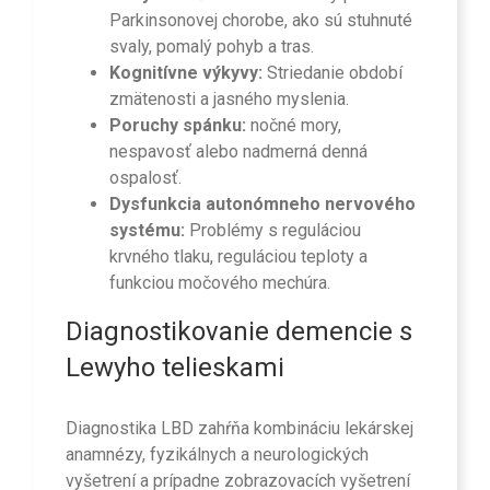
Parkinsonovej chorobe, ako sú stuhnuté
svaly, pomalý pohyb a tras.
Kognitívne výkyvy:
Striedanie období
zmätenosti a jasného myslenia.
Poruchy spánku:
nočné mory,
nespavosť alebo nadmerná denná
ospalosť.
Dysfunkcia autonómneho nervového
systému:
Problémy s reguláciou
krvného tlaku, reguláciou teploty a
funkciou močového mechúra.
Diagnostikovanie demencie s
Lewyho telieskami
Diagnostika LBD zahŕňa kombináciu lekárskej
anamnézy, fyzikálnych a neurologických
vyšetrení a prípadne zobrazovacích vyšetrení