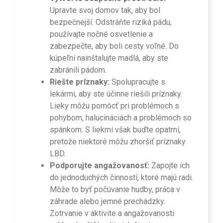
Upravte svoj domov tak, aby bol
bezpečnejší. Odstráňte riziká pádu,
používajte nočné osvetlenie a
zabezpečte, aby boli cesty voľné. Do
kúpeľní nainštalujte madlá, aby ste
zabránili pádom.
Riešte príznaky:
Spolupracujte s
lekármi, aby ste účinne riešili príznaky.
Lieky môžu pomôcť pri problémoch s
pohybom, halucináciách a problémoch so
spánkom. S liekmi však buďte opatrní,
pretože niektoré môžu zhoršiť príznaky
LBD.
Podporujte angažovanosť:
Zapojte ich
do jednoduchých činností, ktoré majú radi.
Môže to byť počúvanie hudby, práca v
záhrade alebo jemné prechádzky.
Zotrvanie v aktivite a angažovanosti