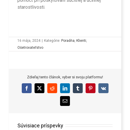
pomôcť pri poskytovaní súcitnej a účinnej
starostlivosti.
16 mája, 2024
|
Kategórie:
Poradňa
,
Klienti
,
Ošetrovateľstvo
Zdieľaj tento článok, vyber si svoju platformu!
Facebook
X
Reddit
LinkedIn
Tumblr
Pinterest
Vk
Email
Súvisiace príspevky