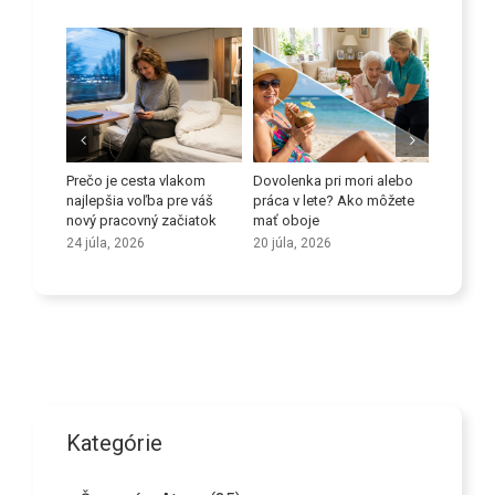
 proti
Prečo je cesta vlakom
Dovolenka pri mori alebo
Zlepšite
orov
najlepšia voľba pre váš
práca v lete? Ako môžete
schopno
nový pracovný začiatok
mať oboje
9 júla, 2
24 júla, 2026
20 júla, 2026
Kategórie