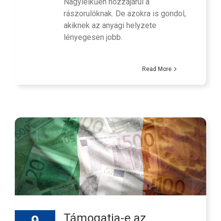
Nagylelkűen hozzájárul a
rászorulóknak. De azokra is gondol,
akiknek az anyagi helyzete
lényegesen jobb.
Read More
Támogatja-e az
9