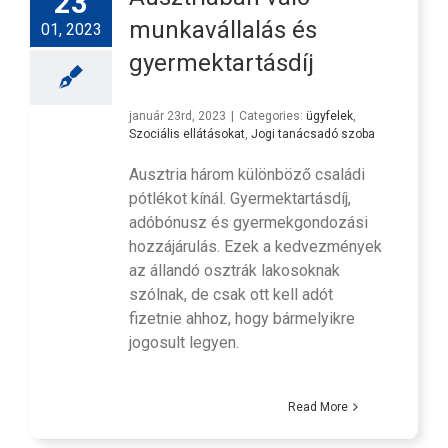
23
munkavállalás és
01, 2023
gyermektartásdíj
január 23rd, 2023
|
Categories:
ügyfelek
,
Szociális ellátásokat
,
Jogi tanácsadó szoba
Ausztria három különböző családi
pótlékot kínál. Gyermektartásdíj,
adóbónusz és gyermekgondozási
hozzájárulás. Ezek a kedvezmények
az állandó osztrák lakosoknak
szólnak, de csak ott kell adót
fizetnie ahhoz, hogy bármelyikre
jogosult legyen.
Read More