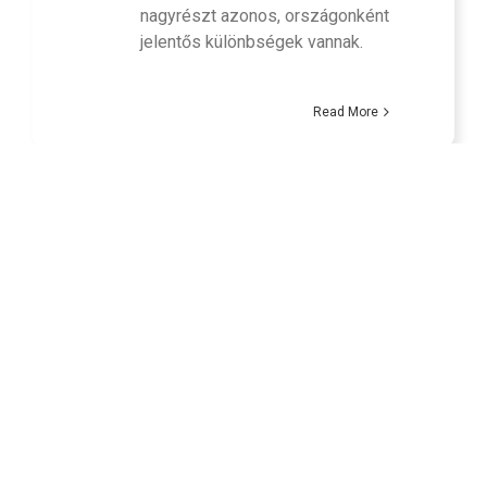
nagyrészt azonos, országonként
jelentős különbségek vannak.
Read More
Egységes európai
28
nyugdíj
11, 2022