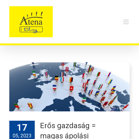
Skip
to
content
Erős gazdaság =
17
magas ápolási
05, 2023