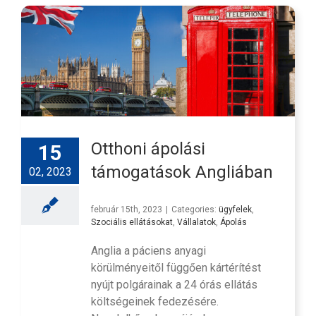
Otthoni ápolási
15
támogatások Angliában
02, 2023
február 15th, 2023
|
Categories:
ügyfelek
,
Szociális ellátásokat
,
Vállalatok
,
Ápolás
Anglia a páciens anyagi
körülményeitől függően kártérítést
nyújt polgárainak a 24 órás ellátás
költségeinek fedezésére.