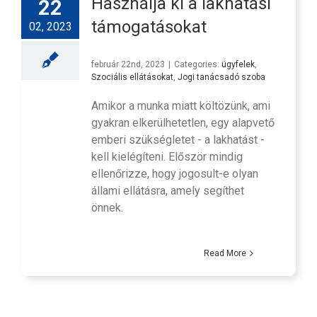
Használja ki a lakhatási
22
támogatásokat
02, 2023
február 22nd, 2023
|
Categories:
ügyfelek
,
Szociális ellátásokat
,
Jogi tanácsadó szoba
Amikor a munka miatt költözünk, ami
gyakran elkerülhetetlen, egy alapvető
emberi szükségletet - a lakhatást -
kell kielégíteni. Először mindig
ellenőrizze, hogy jogosult-e olyan
állami ellátásra, amely segíthet
önnek.
Read More