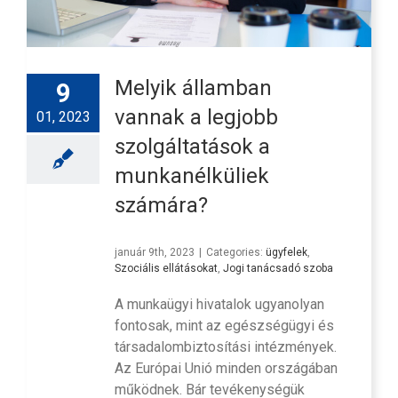
Melyik államban
9
vannak a legjobb
01, 2023
szolgáltatások a
munkanélküliek
számára?
január 9th, 2023
|
Categories:
ügyfelek
,
Szociális ellátásokat
,
Jogi tanácsadó szoba
A munkaügyi hivatalok ugyanolyan
fontosak, mint az egészségügyi és
társadalombiztosítási intézmények.
Az Európai Unió minden országában
működnek. Bár tevékenységük