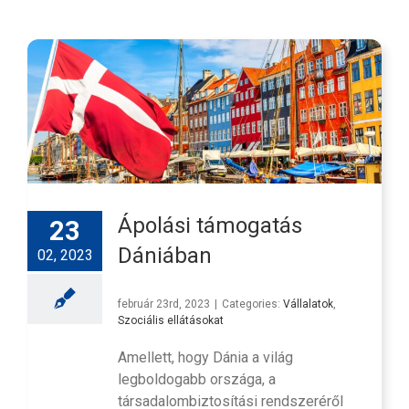
Ápolási támogatás
23
Dániában
02, 2023
február 23rd, 2023
|
Categories:
Vállalatok
,
Szociális ellátásokat
Amellett, hogy Dánia a világ
legboldogabb országa, a
társadalombiztosítási rendszeréről