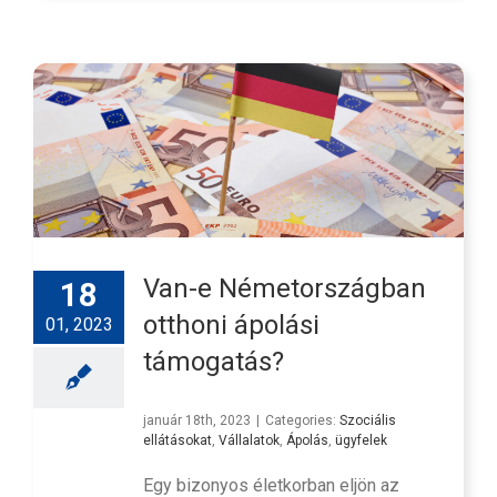
Van-e Németországban
18
otthoni ápolási
01, 2023
támogatás?
január 18th, 2023
|
Categories:
Szociális
ellátásokat
,
Vállalatok
,
Ápolás
,
ügyfelek
Egy bizonyos életkorban eljön az