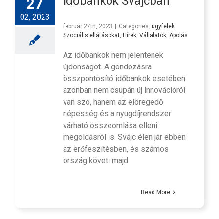
Időbankok Svájcban
27
02, 2023
február 27th, 2023
|
Categories:
ügyfelek
,
Szociális ellátásokat
,
Hírek
,
Vállalatok
,
Ápolás
Az időbankok nem jelentenek
újdonságot. A gondozásra
összpontosító időbankok esetében
azonban nem csupán új innovációról
van szó, hanem az elöregedő
népesség és a nyugdíjrendszer
várható összeomlása elleni
megoldásról is. Svájc élen jár ebben
az erőfeszítésben, és számos
ország követi majd.
Read More