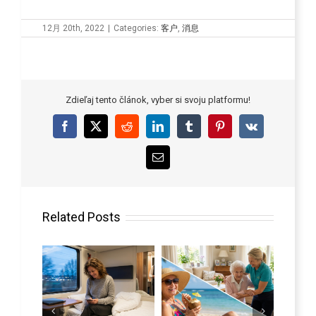
12月 20th, 2022
|
Categories:
客户
,
消息
Zdieľaj tento článok, vyber si svoju platformu!
Facebook
X
Reddit
LinkedIn
Tumblr
Pinterest
Vk
Email
Related Posts