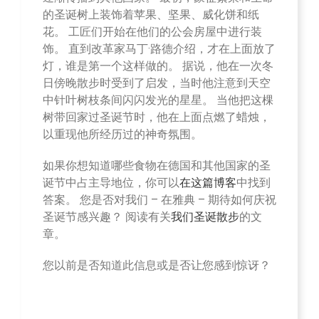
的圣诞树上装饰着苹果、坚果、威化饼和纸
花。 工匠们开始在他们的公会房屋中进行装
饰。 直到改革家马丁·路德介绍，才在上面放了
灯，谁是第一个这样做的。 据说，他在一次冬
日傍晚散步时受到了启发，当时他注意到天空
中针叶树枝条间闪闪发光的星星。 当他把这棵
树带回家过圣诞节时，他在上面点燃了蜡烛，
以重现他所经历过的神奇氛围。
如果你想知道哪些食物在德国和其他国家的圣
诞节中占主导地位，你可以
在这篇博客
中找到
答案。 您是否对我们 – 在雅典 – 期待如何庆祝
圣诞节感兴趣？ 阅读有关
我们圣诞散步
的文
章。
您以前是否知道此信息或是否让您感到惊讶？