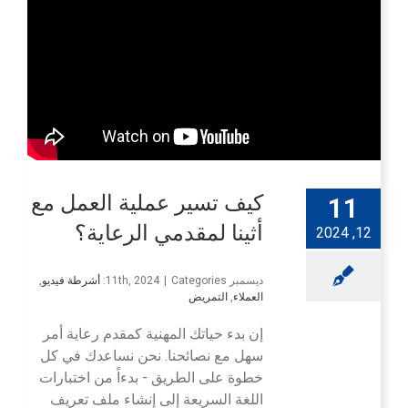
كيف تسير عملية العمل مع
11
أثينا لمقدمي الرعاية؟
12, 2024
ديسمبر 11th, 2024
Categories:
|
أشرطة فيديو
,
العملاء
,
التمريض
إن بدء حياتك المهنية كمقدم رعاية أمر
سهل مع نصائحنا. نحن نساعدك في كل
خطوة على الطريق - بدءاً من اختبارات
اللغة السريعة إلى إنشاء ملف تعريف