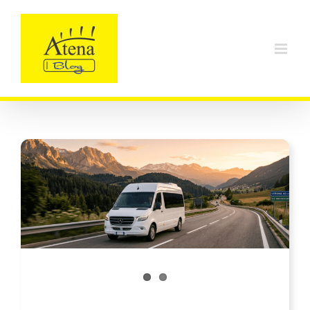
Ski
t
conten