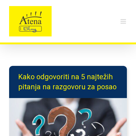
Skip
to
content
Kako odgovoriti na 5 najtežih
pitanja na razgovoru za posao