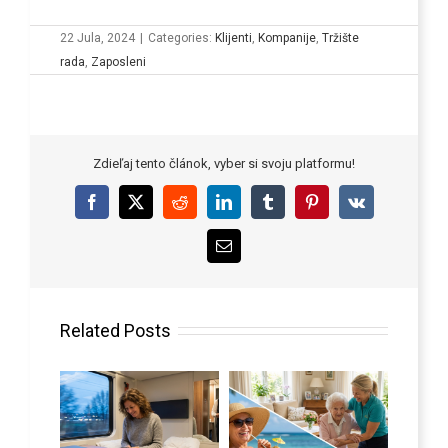
22 Jula, 2024
|
Categories:
Klijenti
,
Kompanije
,
Tržište
rada
,
Zaposleni
Zdieľaj tento článok, vyber si svoju platformu!
Facebook
X
Reddit
LinkedIn
Tumblr
Pinterest
Vk
Email
Related Posts