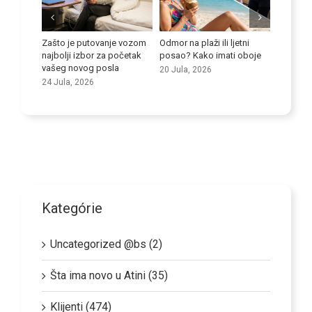
ti se
Zašto je putovanje vozom
Odmor na plaži ili ljetni
i kod
najbolji izbor za početak
posao? Kako imati oboje
Poboljša
vašeg novog posla
20 Jula, 2026
vještine
24 Jula, 2026
9 Jula, 
Kategórie
Uncategorized @bs (2)
Šta ima novo u Atini (35)
Klijenti (474)