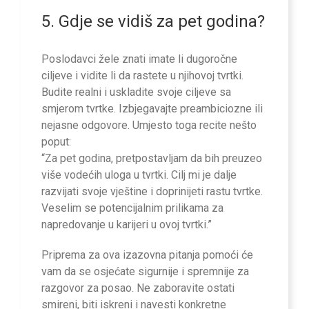
5. Gdje se vidiš za pet godina?
Poslodavci žele znati imate li dugoročne
ciljeve i vidite li da rastete u njihovoj tvrtki.
Budite realni i uskladite svoje ciljeve sa
smjerom tvrtke. Izbjegavajte preambiciozne ili
nejasne odgovore. Umjesto toga recite nešto
poput:
“Za pet godina, pretpostavljam da bih preuzeo
više vodećih uloga u tvrtki. Cilj mi je dalje
razvijati svoje vještine i doprinijeti rastu tvrtke.
Veselim se potencijalnim prilikama za
napredovanje u karijeri u ovoj tvrtki.”
Priprema za ova izazovna pitanja pomoći će
vam da se osjećate sigurnije i spremnije za
razgovor za posao. Ne zaboravite ostati
smireni, biti iskreni i navesti konkretne