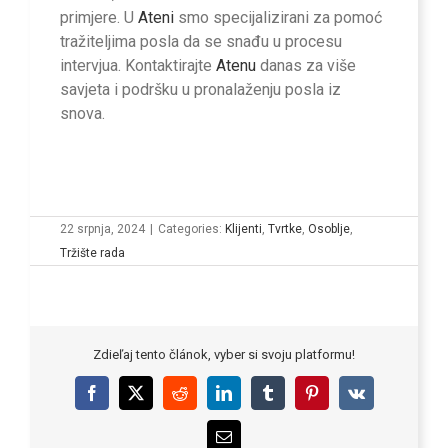
primjere. U
Ateni
smo specijalizirani za pomoć
tražiteljima posla da se snađu u procesu
intervjua. Kontaktirajte
Atenu
danas za više
savjeta i podršku u pronalaženju posla iz
snova.
22 srpnja, 2024
|
Categories:
Klijenti
,
Tvrtke
,
Osoblje
,
Tržište rada
Zdieľaj tento článok, vyber si svoju platformu!
Facebook
X
Reddit
LinkedIn
Tumblr
Pinterest
Vk
Email