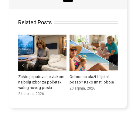
Related Posts
boriti
Zašto je putovanje vlakom
Odmor na plaži ili ljetni
Poboljša
i kod
najbolji izbor za početak
posao? Kako imati oboje
vještine
vašeg novog posla
20 srpnja, 2026
9 srpnja
24 srpnja, 2026