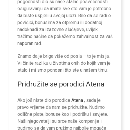
pogodnosti dio su naše stalne posvećenosti
osiguravanju da imate sve što vam je potrebno
da biste uspjeli u svojoj ulozi. Bilo da se radi o
povišici, bonusima za otpremu ili dodatnoj
nadoknadi za izazovne slučajeve, uvijek
tražimo načine da pokažemo zahvalnost za vaš
naporan rad.
Znamo da je briga više od posla – to je misija.
Vi činite razliku u životima onih do kojih vam je
stalo i mi smo ponosni što ste u našem timu.
Pridružite se porodici Atena
Ako još niste dio porodice
Atena
, sada je
pravo vrijeme da nam se pridružite. Nudimo
odlične plate, bonuse kao i podršku i savjete.
Naši njegovatelji su srce naše kompanije i
trudimo se da vam pružimo najbolje moguće