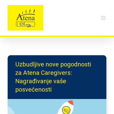
Skip
to
content
Uzbudljive nove pogodnosti
za Atena Caregivers:
Nagrađivanje vaše
posvećenosti