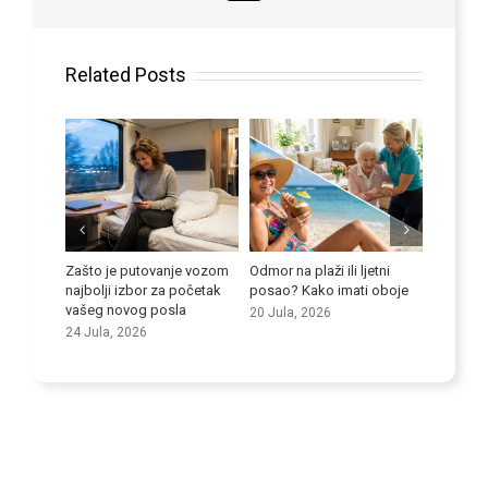
Related Posts
ti se
Zašto je putovanje vozom
Odmor na plaži ili ljetni
i kod
najbolji izbor za početak
posao? Kako imati oboje
Poboljša
vašeg novog posla
20 Jula, 2026
vještine
24 Jula, 2026
9 Jula, 