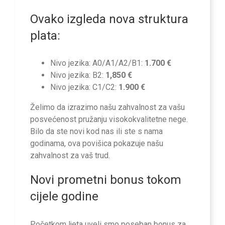
Ovako izgleda nova struktura
plata:
Nivo jezika: A0/A1/A2/B1:
1.700 €
Nivo jezika: B2:
1,850 €
Nivo jezika: C1/C2:
1.900 €
Želimo da izrazimo našu zahvalnost za vašu
posvećenost pružanju visokokvalitetne nege.
Bilo da ste novi kod nas ili ste s nama
godinama, ova povišica pokazuje našu
zahvalnost za vaš trud.
Novi prometni bonus tokom
cijele godine
Početkom ljeta uveli smo poseban bonus za