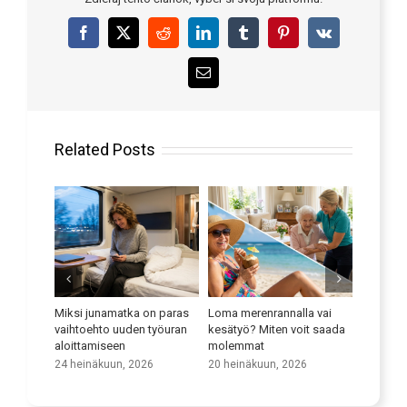
Facebook
X
Reddit
LinkedIn
Tumblr
Pinterest
Vk
Email
Related Posts
kkaasti
Miksi junamatka on paras
Loma merenrannalla vai
Paranna k
syyttä
vaihtoehto uuden työuran
kesätyö? Miten voit saada
9 heinäk
aloittamiseen
molemmat
24 heinäkuun, 2026
20 heinäkuun, 2026