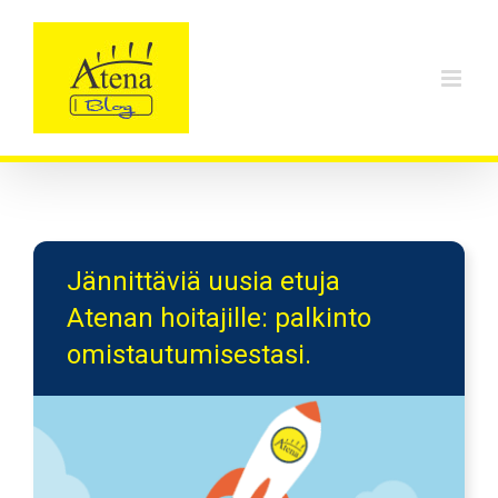
Skip
to
content
Jännittäviä uusia etuja
Atenan hoitajille: palkinto
omistautumisestasi.