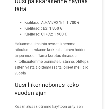
Uusi palkkarakenne näyttää
tältä:
Kielitaso: A0/A1/A2/B1:
1 700 €
Kielitaso: : B2:
1 850 €
Kielitaso: C1/C2:
1 900 €
Haluamme ilmaista arvostuksemme
sitoutumisestanne korkealaatuisen hoidon
tarjoamiseen. Tämä korotus ilmaisee
kiitollisuutemme ponnisteluistanne, olittepa
sitten vasta aloittamassa tai olleet meillä jo
vuosia.
Uusi liikennebonus koko
vuoden ajan
Kesän alussa otimme käyttöön erityisen