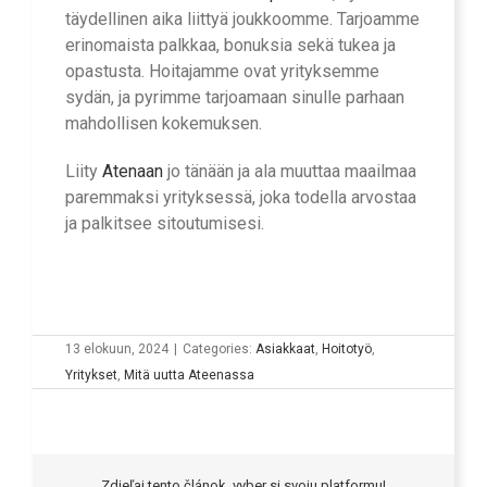
täydellinen aika liittyä joukkoomme. Tarjoamme
erinomaista palkkaa, bonuksia sekä tukea ja
opastusta. Hoitajamme ovat yrityksemme
sydän, ja pyrimme tarjoamaan sinulle parhaan
mahdollisen kokemuksen.
Liity
Atenaan
jo tänään ja ala muuttaa maailmaa
paremmaksi yrityksessä, joka todella arvostaa
ja palkitsee sitoutumisesi.
13 elokuun, 2024
|
Categories:
Asiakkaat
,
Hoitotyö
,
Yritykset
,
Mitä uutta Ateenassa
Zdieľaj tento článok, vyber si svoju platformu!