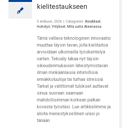
kielitestaukseen
5 elokuun, 2026
|
Categories:
Asiakkaat
,
Hoitotyö
,
Yritykset
,
Mitä uutta Ateenassa
Tämä valtava teknologinen innovaatio
muuttaa täysin tavan, jolla kielitaitoa
arvioidaan ulkomailla työskentelyä
varten. Tekoäly takaa nyt täysin
oikeudenmukaisen lähestymistavan
ilman minkäänlaisia inhimillisiä
ennakkoluuloja tai turhaa stressiä.
Tarkat ja välittömät tulokset auttavat
sinua suoraan saamaan
mahdollisimman korkean palkan
kovasta työstäsi. Lue artikkelimme ja
aloita menestyksellinen urasi jo
tänään.