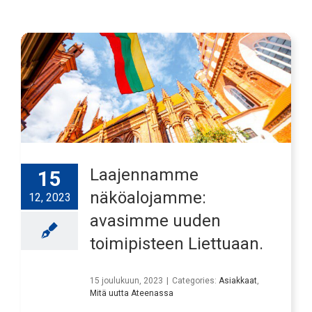
Laajennamme
15
näköalojamme:
12, 2023
avasimme uuden
toimipisteen Liettuaan.
15 joulukuun, 2023
|
Categories:
Asiakkaat
,
Mitä uutta Ateenassa