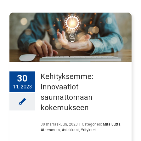
Kehityksemme:
30
innovaatiot
11, 2023
saumattomaan
kokemukseen
30 marraskuun, 2023
|
Categories:
Mitä uutta
Ateenassa
,
Asiakkaat
,
Yritykset