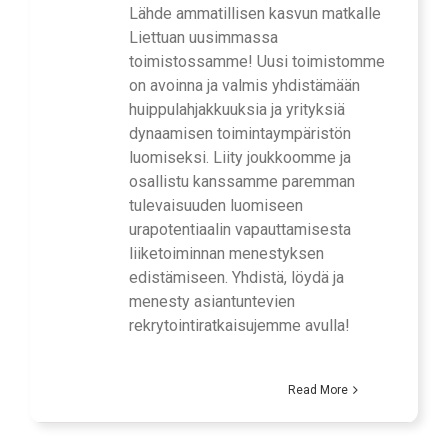
Lähde ammatillisen kasvun matkalle
Liettuan uusimmassa
toimistossamme! Uusi toimistomme
on avoinna ja valmis yhdistämään
huippulahjakkuuksia ja yrityksiä
dynaamisen toimintaympäristön
luomiseksi. Liity joukkoomme ja
osallistu kanssamme paremman
tulevaisuuden luomiseen
urapotentiaalin vapauttamisesta
liiketoiminnan menestyksen
edistämiseen. Yhdistä, löydä ja
menesty asiantuntevien
rekrytointiratkaisujemme avulla!
Read More