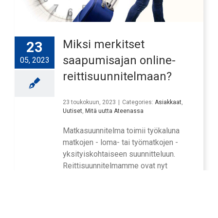
Miksi merkitset
23
saapumisajan online-
05, 2023
reittisuunnitelmaan?
23 toukokuun, 2023
|
Categories:
Asiakkaat
,
Uutiset
,
Mitä uutta Ateenassa
Matkasuunnitelma toimii työkaluna
matkojen - loma- tai työmatkojen -
yksityiskohtaiseen suunnitteluun.
Reittisuunnitelmamme ovat nyt
saatavilla verkossa, jotta
henkilökuntamme voi merkitä tarkan
saapumisajan töihin - perheelle.
Tämän vaiheen käyttöönotto on