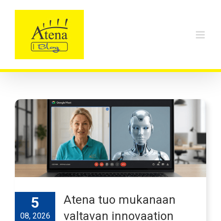
Skip
to
content
Atena tuo mukanaan
5
valtavan innovaation
08, 2026