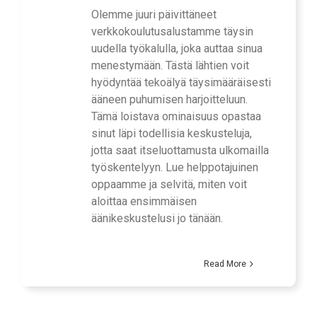
Olemme juuri päivittäneet
verkkokoulutusalustamme täysin
uudella työkalulla, joka auttaa sinua
menestymään. Tästä lähtien voit
hyödyntää tekoälyä täysimääräisesti
ääneen puhumisen harjoitteluun.
Tämä loistava ominaisuus opastaa
sinut läpi todellisia keskusteluja,
jotta saat itseluottamusta ulkomailla
työskentelyyn. Lue helppotajuinen
oppaamme ja selvitä, miten voit
aloittaa ensimmäisen
äänikeskustelusi jo tänään.
Read More