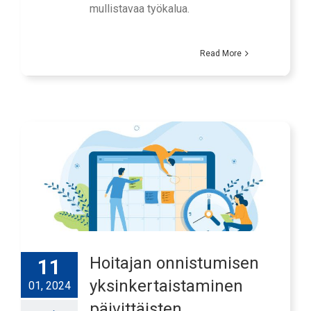
mullistavaa työkalua.
Read More
Hoitajan onnistumisen
11
yksinkertaistaminen
01, 2024
päivittäisten