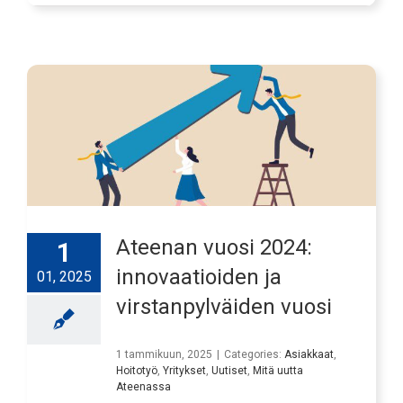
Ateenan vuosi 2024:
1
innovaatioiden ja
01, 2025
virstanpylväiden vuosi
1 tammikuun, 2025
|
Categories:
Asiakkaat
,
Hoitotyö
,
Yritykset
,
Uutiset
,
Mitä uutta
Ateenassa