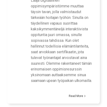
Laaja digitaalinen
oppimisympäristömme muuttaa
täysin tavan, jolla valmistaudut
tärkeään hoitajan työhön. Sinulla on
täydellinen vapaus suorittaa
kaksikymmentäneljä interaktiivista
oppituntia juuri omassa, sinulle
sopivassa tahdissa. Kun olet
hallinnut todellisia elämäntilanteita,
saat arvokkaan sertifikaatin, jota
tulevat työnantajat arvostavat aina
suuresti. Olemme rakentaneet tämän
erinomaisen oppimisresurssin
yksinomaan auttaaksemme sinua
saamaan upean työpaikan ulkomailla.
Read More