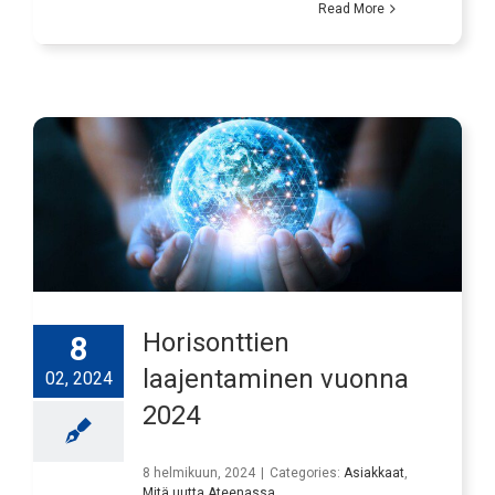
Read More
Horisonttien
8
laajentaminen vuonna
02, 2024
2024
8 helmikuun, 2024
|
Categories:
Asiakkaat
,
Mitä uutta Ateenassa