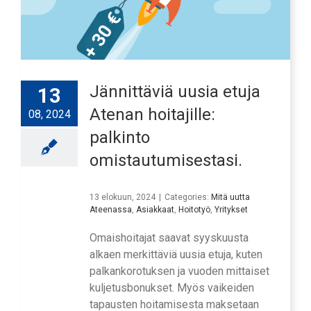
Jännittäviä uusia etuja
13
Atenan hoitajille:
08, 2024
palkinto
omistautumisestasi.
13 elokuun, 2024
|
Categories:
Mitä uutta
Ateenassa
,
Asiakkaat
,
Hoitotyö
,
Yritykset
Omaishoitajat saavat syyskuusta
alkaen merkittäviä uusia etuja, kuten
palkankorotuksen ja vuoden mittaiset
kuljetusbonukset. Myös vaikeiden
tapausten hoitamisesta maksetaan