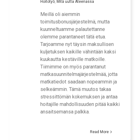
Hoitotyö
,
Mitä uutta Ateenassa
Meillä oli aiemmin
toimitusbonusjärjestelmä, mutta
kuunneltuamme palautettanne
olemme parantaneet tätä etua.
Tarjoamme nyt täysin maksullisen
kuljetuksen kaikille vähintään kaksi
kuukautta kestäville matkoille.
Tiimimme on myös parantanut
matkasuunnitelmajärjestelmää, jotta
matkatiedot saadaan nopeammin ja
selkeämmin. Tämä muutos takaa
stressittömän kokemuksen ja antaa
hoitajille mahdollisuuden pitää kaikki
ansaitsemansa palkka.
Read More