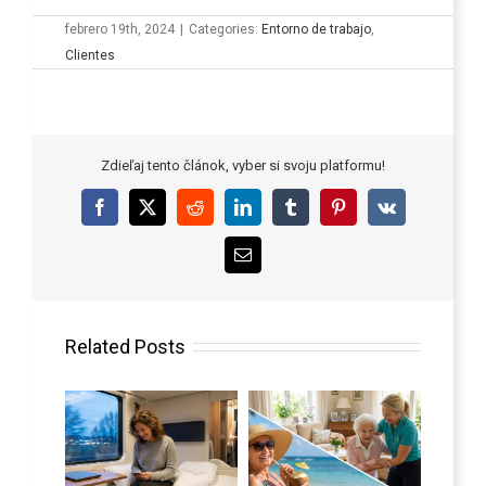
febrero 19th, 2024
|
Categories:
Entorno de trabajo
,
Clientes
Zdieľaj tento článok, vyber si svoju platformu!
Facebook
X
Reddit
LinkedIn
Tumblr
Pinterest
Vk
Email
Related Posts