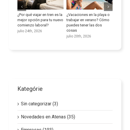
 la playa o
Mejora tus habilidades
Aprovechar al máximo el
Ate
erano? Cómo
lingüísticas
potencial de las empresas
inno
las dos
de transporte en el sector
de 
julio 9th, 2026
de los cuidados
agos
6
junio 25th, 2026
Kategórie
Sin categorizar (3)
Novedades en Atenas (35)
Empresas (193)