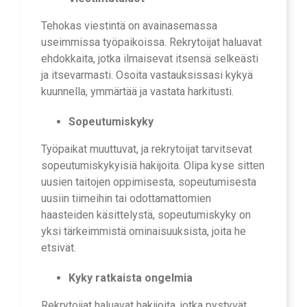
Tehokas viestintä on avainasemassa
useimmissa työpaikoissa. Rekrytoijat haluavat
ehdokkaita, jotka ilmaisevat itsensä selkeästi
ja itsevarmasti. Osoita vastauksissasi kykyä
kuunnella, ymmärtää ja vastata harkitusti.
Sopeutumiskyky
Työpaikat muuttuvat, ja rekrytoijat tarvitsevat
sopeutumiskykyisiä hakijoita. Olipa kyse sitten
uusien taitojen oppimisesta, sopeutumisesta
uusiin tiimeihin tai odottamattomien
haasteiden käsittelystä, sopeutumiskyky on
yksi tärkeimmistä ominaisuuksista, joita he
etsivät.
Kyky ratkaista ongelmia
Rekrytoijat haluavat hakijoita, jotka pystyvät