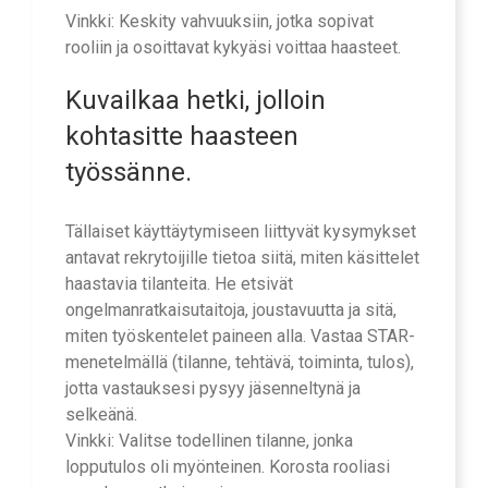
Vinkki: Keskity vahvuuksiin, jotka sopivat
rooliin ja osoittavat kykyäsi voittaa haasteet.
Kuvailkaa hetki, jolloin
kohtasitte haasteen
työssänne.
Tällaiset käyttäytymiseen liittyvät kysymykset
antavat rekrytoijille tietoa siitä, miten käsittelet
haastavia tilanteita. He etsivät
ongelmanratkaisutaitoja, joustavuutta ja sitä,
miten työskentelet paineen alla. Vastaa STAR-
menetelmällä (tilanne, tehtävä, toiminta, tulos),
jotta vastauksesi pysyy jäsenneltynä ja
selkeänä.
Vinkki: Valitse todellinen tilanne, jonka
lopputulos oli myönteinen. Korosta rooliasi