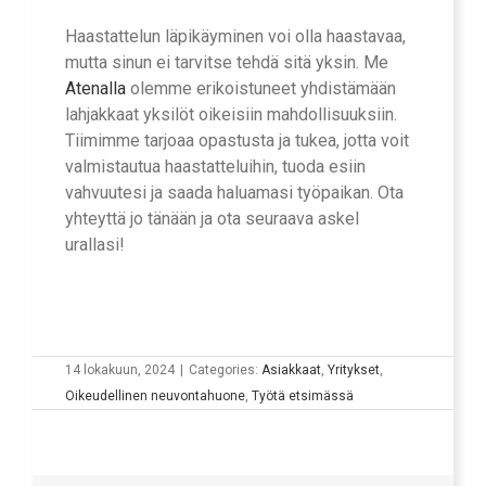
Haastattelun läpikäyminen voi olla haastavaa,
mutta sinun ei tarvitse tehdä sitä yksin. Me
Atenalla
olemme erikoistuneet yhdistämään
lahjakkaat yksilöt oikeisiin mahdollisuuksiin.
Tiimimme tarjoaa opastusta ja tukea, jotta voit
valmistautua haastatteluihin, tuoda esiin
vahvuutesi ja saada haluamasi työpaikan. Ota
yhteyttä jo tänään ja ota seuraava askel
urallasi!
14 lokakuun, 2024
|
Categories:
Asiakkaat
,
Yritykset
,
Oikeudellinen neuvontahuone
,
Työtä etsimässä