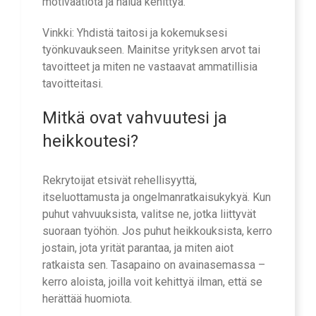
motivaatiota ja halua kehittyä.
Vinkki: Yhdistä taitosi ja kokemuksesi
työnkuvaukseen. Mainitse yrityksen arvot tai
tavoitteet ja miten ne vastaavat ammatillisia
tavoitteitasi.
Mitkä ovat vahvuutesi ja
heikkoutesi?
Rekrytoijat etsivät rehellisyyttä,
itseluottamusta ja ongelmanratkaisukykyä. Kun
puhut vahvuuksista, valitse ne, jotka liittyvät
suoraan työhön. Jos puhut heikkouksista, kerro
jostain, jota yrität parantaa, ja miten aiot
ratkaista sen. Tasapaino on avainasemassa –
kerro aloista, joilla voit kehittyä ilman, että se
herättää huomiota.