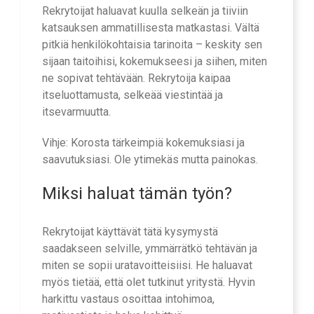
Rekrytoijat haluavat kuulla selkeän ja tiiviin
katsauksen ammatillisesta matkastasi. Vältä
pitkiä henkilökohtaisia tarinoita – keskity sen
sijaan taitoihisi, kokemukseesi ja siihen, miten
ne sopivat tehtävään. Rekrytoija kaipaa
itseluottamusta, selkeää viestintää ja
itsevarmuutta.
Vihje: Korosta tärkeimpiä kokemuksiasi ja
saavutuksiasi. Ole ytimekäs mutta painokas.
Miksi haluat tämän työn?
Rekrytoijat käyttävät tätä kysymystä
saadakseen selville, ymmärrätkö tehtävän ja
miten se sopii uratavoitteisiisi. He haluavat
myös tietää, että olet tutkinut yritystä. Hyvin
harkittu vastaus osoittaa intohimoa,