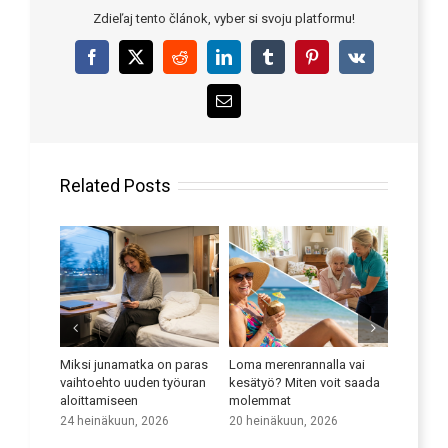
Zdieľaj tento článok, vyber si svoju platformu!
Facebook
X
Reddit
LinkedIn
Tumblr
Pinterest
Vk
Email
Related Posts
a on paras
Loma merenrannalla vai
Paranna kielitaitoasi
Liike
en työuran
kesätyö? Miten voit saada
poten
9 heinäkuun, 2026
molemmat
hyöd
hoiva
2026
20 heinäkuun, 2026
25 ke