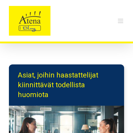
Skip
to
content
Asiat, joihin haastattelijat
kiinnittävät todellista
huomiota