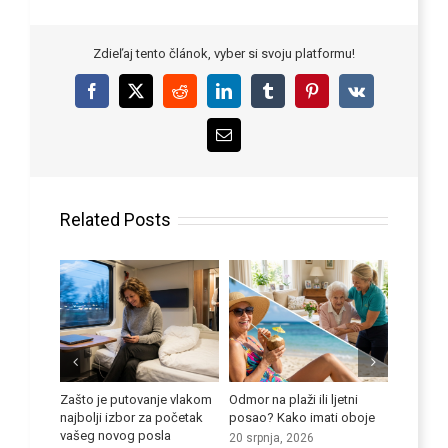
Zdieľaj tento článok, vyber si svoju platformu!
Facebook
X
Reddit
LinkedIn
Tumblr
Pinterest
Vk
Email
Related Posts
je putovanje vlakom
Odmor na plaži ili ljetni
Poboljšajte svoje jezične
ji izbor za početak
posao? Kako imati oboje
vještine
novog posla
20 srpnja, 2026
9 srpnja, 2026