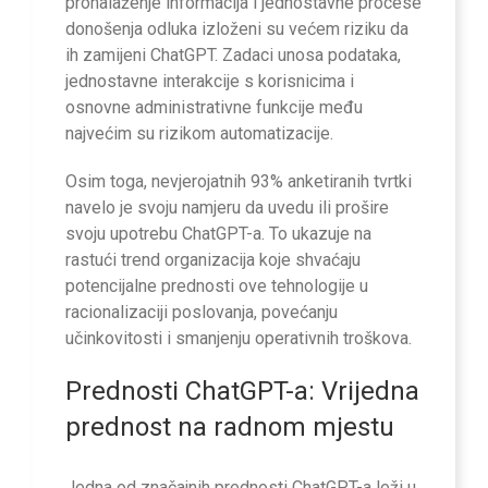
pronalaženje informacija i jednostavne procese
donošenja odluka izloženi su većem riziku da
ih zamijeni ChatGPT. Zadaci unosa podataka,
jednostavne interakcije s korisnicima i
osnovne administrativne funkcije među
najvećim su rizikom automatizacije.
Osim toga, nevjerojatnih 93% anketiranih tvrtki
navelo je svoju namjeru da uvedu ili prošire
svoju upotrebu ChatGPT-a. To ukazuje na
rastući trend organizacija koje shvaćaju
potencijalne prednosti ove tehnologije u
racionalizaciji poslovanja, povećanju
učinkovitosti i smanjenju operativnih troškova.
Prednosti ChatGPT-a: Vrijedna
prednost na radnom mjestu
Jedna od značajnih prednosti ChatGPT-a leži u