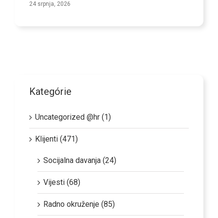
ja, 2026
Kategórie
Uncategorized @hr (1)
Klijenti (471)
Socijalna davanja (24)
Vijesti (68)
Radno okruženje (85)