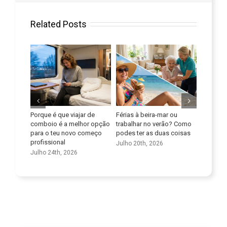
Related Posts
e viajar de
Férias à beira-mar ou
Melhora as tuas
A
a melhor opção
trabalhar no verão? Como
competências linguísticas
p
 novo começo
podes ter as duas coisas
t
Julho 9th, 2026
l
Julho 20th, 2026
 2026
J