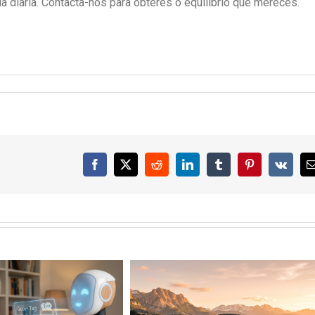
ida diária. Contacta-nos para obteres o equilíbrio que mereces.
Facebook
X
Reddit
LinkedIn
Tumblr
Pinterest
Vk