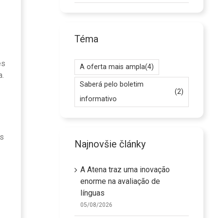
Téma
es
A oferta mais ampla
(4)
a.
Saberá pelo boletim
(2)
informativo
os
Najnovšie články
A Atena traz uma inovação
enorme na avaliação de
línguas
05/08/2026