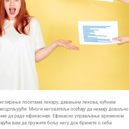
Жонглирање посетама лекару, давањем лекова, кућним
црпљујуће. Многи неговатељи осећају да немају довољно
у томе да раде ефикасније. Ефикасно управљање временом
ајући вам да пружите бољу негу док бринете о себи.