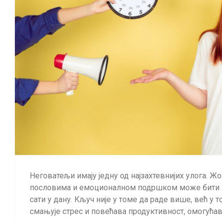
Неговатељи имају једну од најзахтевнијих улога. 
пословима и емоционалном подршком може бити ис
сати у дану. Кључ није у томе да раде више, већ 
смањује стрес и повећава продуктивност, омогућав