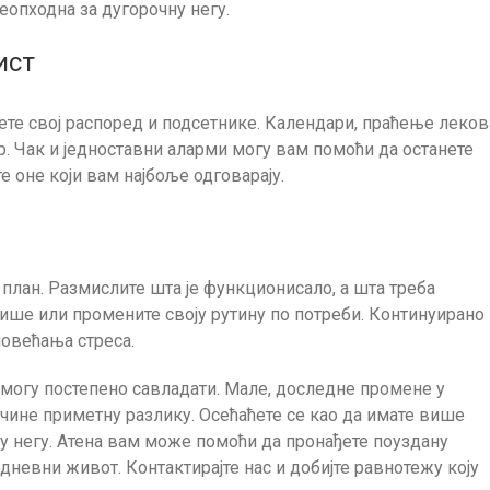
 неопходна за дугорочну негу.
ист
јете свој распоред и подсетнике. Календари, праћење леков
. Чак и једноставни аларми могу вам помоћи да останете
е оне који вам најбоље одговарају.
 план. Размислите шта је функционисало, а шта треба
ише или промените своју рутину по потреби. Континуирано
овећања стреса.
могу постепено савладати. Мале, доследне промене у
чине приметну разлику. Осећаћете се као да имате више
у негу.
Атена
вам може помоћи да пронађете поуздану
дневни живот. Контактирајте нас и добијте равнотежу коју