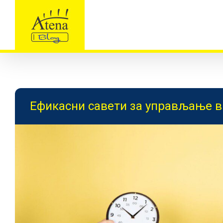
Skip
to
content
Ефикасни савети за управљање 