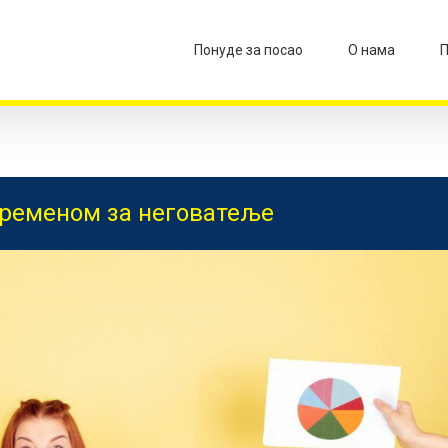
Понуде за посао
О нама
П
временом за неговатеље