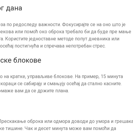
ог дана
за по редоследу важности. Фокусирајте се на оно што је
екова или помоћ око оброка требало би да буде пре мање
а. Користите једноставне методе попут дневника или
сећај постигнућа и спречава непотребан стрес.
ске блокове
ао на кратке, управљиве блокове. На пример, 15 минута
раци се сабирају и смањују осећај да стално касните.
омаже вам да се држите плана.
Прескакање оброка или одмора доводи до умора и грешака
ке тишине. Чак и десет минута може вам помоћи да