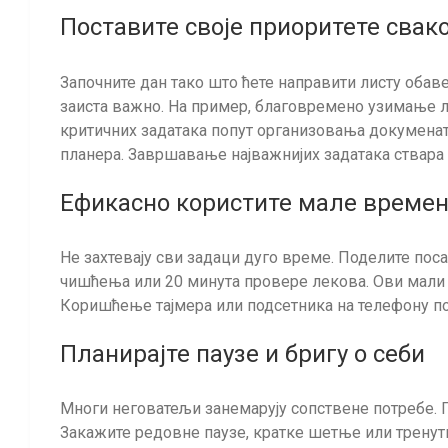
Поставите своје приоритете свак
Започните дан тако што ћете направити листу обаве
заиста важно. На пример, благовремено узимање л
критичних задатака попут организовања докуменат
планера. Завршавање најважнијих задатака ствара о
Ефикасно користите мале времен
Не захтевају сви задаци дуго време. Поделите пос
чишћења или 20 минута провере лекова. Ови мали ко
Коришћење тајмера или подсетника на телефону п
Планирајте паузе и бригу о себи
Многи неговатељи занемарују сопствене потребе. 
Закажите редовне паузе, кратке шетње или тренут