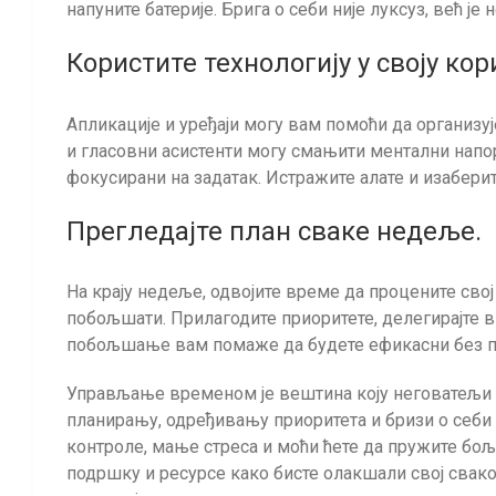
напуните батерије. Брига о себи није луксуз, већ је
Користите технологију у своју кор
Апликације и уређаји могу вам помоћи да организу
и гласовни асистенти могу смањити ментални напор
фокусирани на задатак. Истражите алате и изаберит
Прегледајте план сваке недеље.
На крају недеље, одвојите време да процените свој
побољшати. Прилагодите приоритете, делегирајте в
побољшање вам помаже да будете ефикасни без п
Управљање временом је вештина коју неговатељи 
планирању, одређивању приоритета и бризи о себи 
контроле, мање стреса и моћи ћете да пружите бољ
подршку и ресурсе како бисте олакшали свој свако