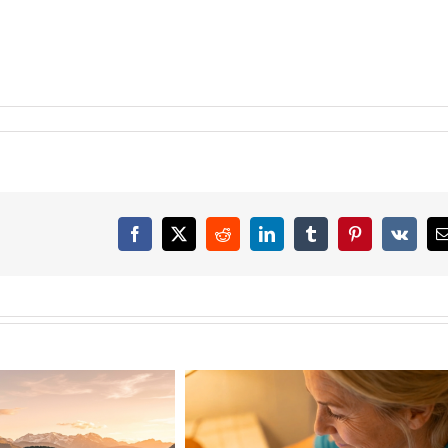
Facebook
X
Reddit
LinkedIn
Tumblr
Pinterest
Vk