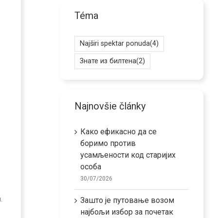
Téma
Najširi spektar ponuda
(4)
Знате из билтена
(2)
Najnovšie články
Како ефикасно да се
боримо против
усамљености код старијих
особа
30/07/2026
.
Зашто је путовање возом
најбољи избор за почетак