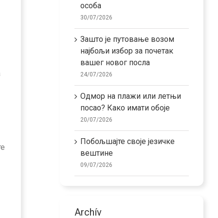
особа
30/07/2026
Зашто је путовање возом
најбољи избор за почетак
вашег новог посла
а
24/07/2026
Одмор на плажи или летњи
посао? Како имати обоје
20/07/2026
Побољшајте своје језичке
те
вештине
09/07/2026
Archív