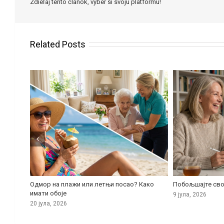
Zdieľaj tento článok, vyber si svoju platformu!
Related Posts
збор за
Одмор на плажи или летњи посао? Како
Побољшајте сво
имати обоје
9 јула, 2026
20 јула, 2026