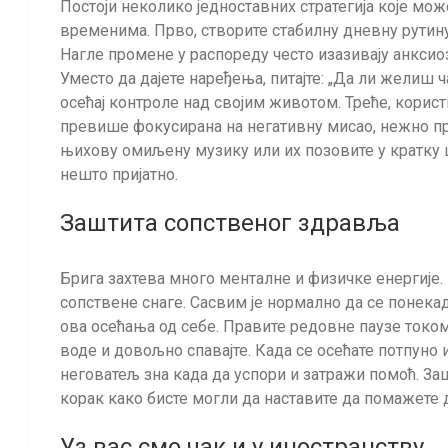
Постоји неколико једноставних стратегија које м
временима. Прво, створите стабилну дневну рутину.
Нагле промене у распореду често изазивају анксиоз
Уместо да дајете наређења, питајте: „Да ли желиш ча
осећај контроле над својим животом. Треће, корис
превише фокусирана на негативну мисао, нежно пр
њихову омиљену музику или их позовите у кратку
нешто пријатно.
Заштита сопственог здравља
Брига захтева много менталне и физичке енергије
сопствене снаге. Сасвим је нормално да се понекад
ова осећања од себе. Правите редовне паузе током д
воде и довољно спавајте. Када се осећате потпуно
неговатељ зна када да успори и затражи помоћ. Заш
корак како бисте могли да наставите да помажете
Уз вас смо чак и у иностранству