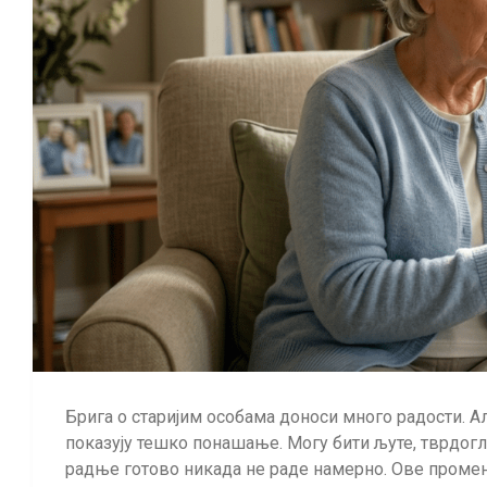
Брига о старијим особама доноси много радости. Ал
показују тешко понашање. Могу бити љуте, тврдогл
радње готово никада не раде намерно. Ове проме