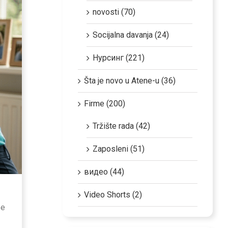
novosti (70)
Socijalna davanja (24)
Нурсинг (221)
Šta je novo u Atene-u (36)
Firme (200)
Tržište rada (42)
Zaposleni (51)
видео (44)
Video Shorts (2)
ве