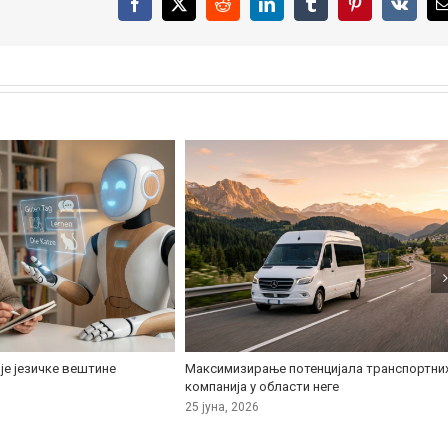
Facebook
X
Reddit
LinkedIn
Tumblr
Pinterest
Vk
је језичке вештине
Максимизирање потенцијала транспортни
компанија у области неге
25 јуна, 2026