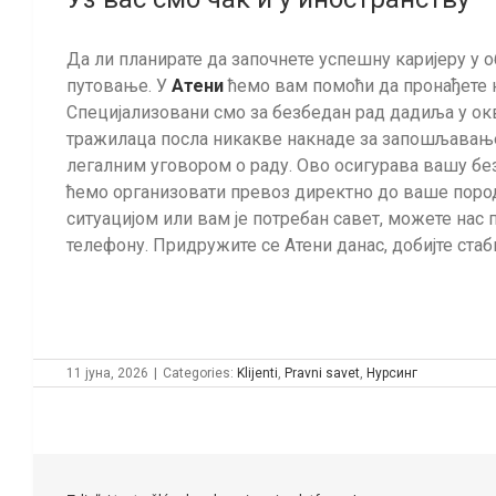
Да ли планирате да започнете успешну каријеру у 
путовање. У
Атени
ћемо вам помоћи да пронађете н
Специјализовани смо за безбедан рад дадиља у ок
тражилаца посла никакве накнаде за запошљавање.
легалним уговором о раду. Ово осигурава вашу без
ћемо организовати превоз директно до ваше пород
ситуацијом или вам је потребан савет, можете нас 
телефону. Придружите се Атени данас, добијте стаб
11 јуна, 2026
|
Categories:
Klijenti
,
Pravni savet
,
Нурсинг