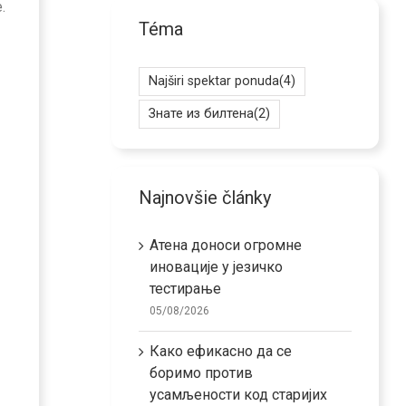
.
Téma
Najširi spektar ponuda
(4)
Знате из билтена
(2)
Najnovšie články
Атена доноси огромне
иновације у језичко
тестирање
05/08/2026
Како ефикасно да се
боримо против
усамљености код старијих