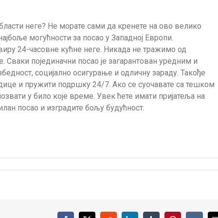
области неге? Не морате сами да кренете на ово велико
ајбоље могућности за посао у Западној Европи.
виру 24-часовне кућне неге. Никада не тражимо од
 Сваки појединачни посао је загарантован уредним и
бедност, социјално осигурање и одличну зараду. Такође
ице и пружити подршку 24/7. Ако се суочавате са тешком
позвати у било које време. Увек ћете имати пријатеља на
илан посао и изградите бољу будућност.