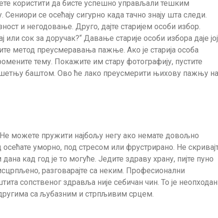
ожете користити да бисте успешно управљали тешким
 Сениори се осећају сигурно када тачно знају шта следи.
ност и негодовање. Друго, дајте старијем особи избор.
ј или сок за доручак?“ Давање старије особи избора даје јој
тите метод преусмеравања пажње. Ако је старија особа
омените тему. Покажите им стару фотографију, пустите
 шетњу баштом. Ово ће лако преусмерити њихову пажњу н
. Не можете пружити најбољу негу ако немате довољно
 осећате уморно, под стресом или фрустрирано. Не скривај
ана кад год је то могуће. Једите здраву храну, пијте пуно
 исцрпљено, разговарајте са неким. Професионални
тита сопственог здравља није себичан чин. То је неопходан
 другима са љубазним и стрпљивим срцем.