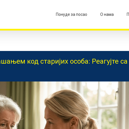
Понуде за посао
О нама
П
шањем код старијих особа: Реагујте са