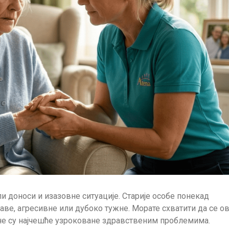
и доноси и изазовне ситуације. Старије особе понекад
аве, агресивне или дубоко тужне. Морате схватити да се о
не су најчешће узроковане здравственим проблемима.