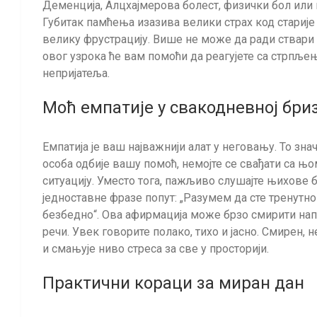
Деменција, Алцхајмерова болест, физички бол или
Губитак памћења изазива велики страх код старије 
велику фрустрацију. Више не може да ради ствари 
овог узрока ће вам помоћи да реагујете са стрпљењ
непријатеља.
Моћ емпатије у свакодневној бри
Емпатија је ваш најважнији алат у неговању. То зна
особа одбије вашу помоћ, немојте се свађати са 
ситуацију. Уместо тога, пажљиво слушајте њихове 
једноставне фразе попут: „Разумем да сте тренутн
безбедно“. Ова афирмација може брзо смирити напет
речи. Увек говорите полако, тихо и јасно. Смирен,
и смањује ниво стреса за све у просторији.
Практични кораци за миран дан