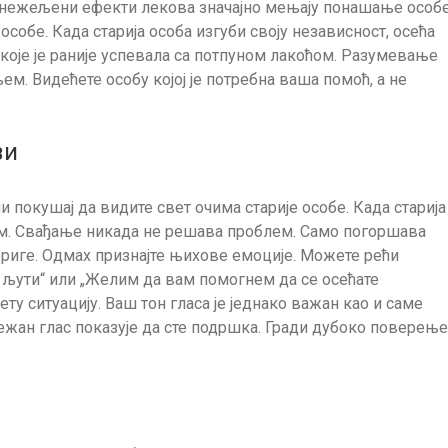
 нежељени ефекти лекова значајно мењају понашање особе
особе. Када старија особа изгуби своју независност, осећа
које је раније успевала са потпуном лакоћом. Разумевање
ем. Видећете особу којој је потребна ваша помоћ, а не
зи
чи покушај да видите свет очима старије особе. Када старија
њом. Свађање никада не решава проблем. Само погоршава
бриге. Одмах признајте њихове емоције. Можете рећи
о љути“ или „Желим да вам помогнем да се осећате
у ситуацију. Ваш тон гласа је једнако важан као и саме
 нежан глас показује да сте подршка. Гради дубоко поверење