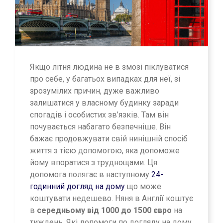
Якщо літня людина не в змозі піклуватися
про себе, у багатьох випадках для неї, зі
зрозумілих причин, дуже важливо
залишатися у власному будинку заради
спогадів і особистих зв’язків. Там він
почувається набагато безпечніше. Він
бажає продовжувати свій нинішній спосіб
життя з тією допомогою, яка допоможе
йому впоратися з труднощами. Ця
допомога полягає в наступному
24-
годинний догляд на дому
що може
коштувати недешево. Няня в Англії коштує
в
середньому від 1000 до 1500 євро
на
тиждень. Які допомоги по догляду на дому