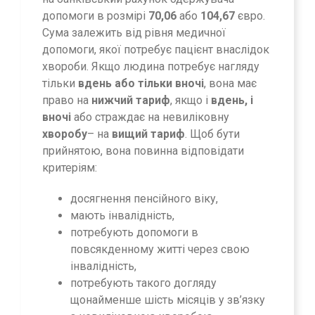
допомоги в розмірі
70,06
або
104,67
євро.
Сума залежить від рівня медичної
допомоги, якої потребує пацієнт внаслідок
хвороби. Якщо людина потребує нагляду
тільки
вдень або тільки вночі
, вона має
право на
нижчий тариф
, якщо і
вдень, і
вночі
або страждає на невиліковну
хворобу
– на
вищий тариф
. Щоб бути
прийнятою, вона повинна відповідати
критеріям:
досягнення пенсійного віку,
мають інвалідність,
потребують допомоги в
повсякденному житті через свою
інвалідність,
потребують такого догляду
щонайменше шість місяців у зв’язку