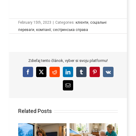
February 15th, 2023
|
Categories:
клієнти
,
соціальні
переваги
,
компанії
,
сестринська справа
Zdieľaj tento článok, vyber si svoju platformu!
Facebook
X
Reddit
LinkedIn
Tumblr
Pinterest
Vk
Email
Related Posts