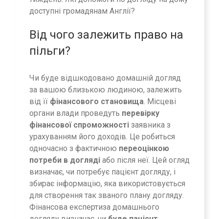
доступні громадянам Англії?
Від чого залежить право на
пільги?
Чи буде відшкодовано домашній догляд
за вашою близькою людиною, залежить
від її
фінансового становища
. Місцеві
органи влади проведуть
перевірку
фінансової спроможності
заявника з
урахуванням його доходів. Це робиться
одночасно з фактичною
переоцінкою
потреби в догляді
або після неї. Цей огляд
визначає, чи потребує пацієнт догляду, і
збирає інформацію, яка використовується
для створення так званого плану догляду.
Фінансова експертиза домашнього
догляду визначає, чи
буде пацієнт