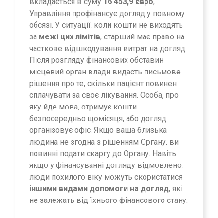
вкладається в суму
16 453,9 євро
,
Управління профінансує догляд у повному
обсязі. У ситуації, коли кошти не виходять
за
межі цих лімітів
, старший має право на
часткове відшкодування витрат на догляд.
Після розгляду фінансових обставин
місцевий орган влади видасть письмове
рішення про те, скільки пацієнт повинен
сплачувати за своє лікування. Особа, про
яку йде мова, отримує кошти
безпосередньо щомісяця, або догляд
організовує офіс. Якщо ваша близька
людина не згодна з рішенням Органу, ви
повинні подати скаргу до Органу. Навіть
якщо у фінансуванні догляду відмовлено,
люди похилого віку можуть скористатися
іншими видами допомоги на догляд
, які
не залежать від їхнього фінансового стану.