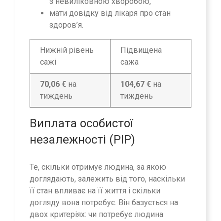
з невиліковною хворобою,
мати довідку від лікаря про стан
здоров’я.
Нижній рівень
Підвищена
сажі
сажа
70,06 €
на
104,67 €
на
тиждень
тиждень
Виплата особистої
незалежності (PIP)
Те, скільки отримує людина, за якою
доглядають, залежить від того, наскільки
її стан впливає на її життя і скільки
догляду вона потребує. Він базується на
двох критеріях: чи потребує людина