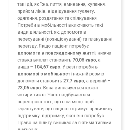
такі дії, як їжа, пиття, вмивання, купання,
прийом ліків, відвідування туалету,
одягання, роздягання та спілкування.
Потреби в мобільності включають такі
види діяльності, як: допомога в
пересуванні (позиціонуванні) та плануванні
переїзду. Якщо пацієнт потребує
допомоги в повсякденному житті
, нижча
ставка виплат становить
70,06 євро
, а
вища –
104,67 євро
. У разі потреби в
допомозі з мобільності
нижній розмір
допомоги становить
27,7 євро
, а верхній –
73,06 євро
. Вона виплачується кожні
чотири тижні. Часто відбувається
переоцінка того, що є на місці, щоб
гарантувати, що пацієнт отримує правильну
підтримку, підтримку, якої він потребує.
Право на пільгу виникає за п’ятьма типами
діагнозів: