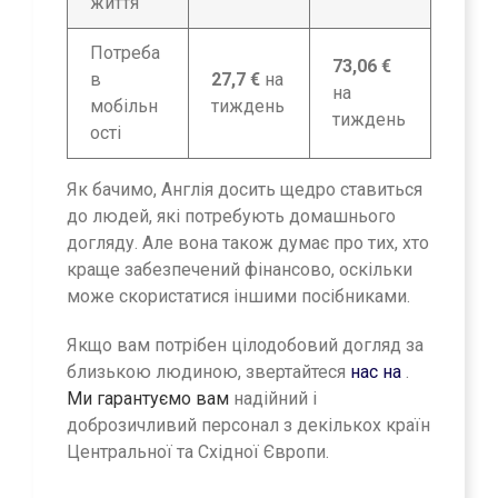
життя
Потреба
73,06 €
в
27,7 €
на
на
мобільн
тиждень
тиждень
ості
Як бачимо, Англія досить щедро ставиться
до людей, які потребують домашнього
догляду. Але вона також думає про тих, хто
краще забезпечений фінансово, оскільки
може скористатися іншими посібниками.
Якщо вам потрібен цілодобовий догляд за
близькою людиною, звертайтеся
нас на
.
Ми гарантуємо вам
надійний і
доброзичливий персонал з декількох країн
Центральної та Східної Європи.