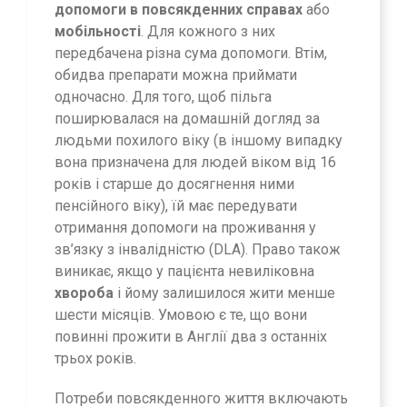
допомоги в повсякденних справах
або
мобільності
. Для кожного з них
передбачена різна сума допомоги. Втім,
обидва препарати можна приймати
одночасно. Для того, щоб пільга
поширювалася на домашній догляд за
людьми похилого віку (в іншому випадку
вона призначена для людей віком від 16
років і старше до досягнення ними
пенсійного віку), їй має передувати
отримання допомоги на проживання у
зв’язку з інвалідністю (DLA). Право також
виникає, якщо у пацієнта невиліковна
хвороба
і йому залишилося жити менше
шести місяців. Умовою є те, що вони
повинні прожити в Англії два з останніх
трьох років.
Потреби повсякденного життя включають