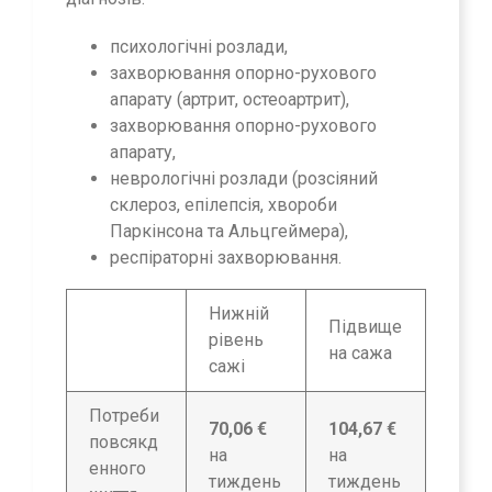
психологічні розлади,
захворювання опорно-рухового
апарату (артрит, остеоартрит),
захворювання опорно-рухового
апарату,
неврологічні розлади (розсіяний
склероз, епілепсія, хвороби
Паркінсона та Альцгеймера),
респіраторні захворювання.
Нижній
Підвище
рівень
на сажа
сажі
Потреби
70,06 €
104,67 €
повсякд
на
на
енного
тиждень
тиждень