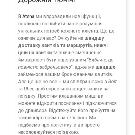
В Atena
ми впровадили нові функції,
покликані поглибити наше розуміння
унікальних потреб кожного клієнта. Що це
означає для вас? Очікуйте на
швидшу
доставку квитків та маршрутів
,
нижчі
ціни на квитки
та значне зменшення
ймовірності бути підслуханим:
“Вибачте, це
повністю заброньовано
“, адже ми
швидше
займемося вашим бронюванням квитків.
Але це ще не все – ми співпрацюємо з
Bolt
та
Uber
, щоб спростити процес запиту на
поїздку. Простим клацанням миші ви
можете відкрити посилання і підключитися
до драйвера. Відстежуйте його прибуття на
живій карті прямо на телефоні. Ми
подбаємо про логістику, а ви просто
насолоджуйтеся поїздкою.