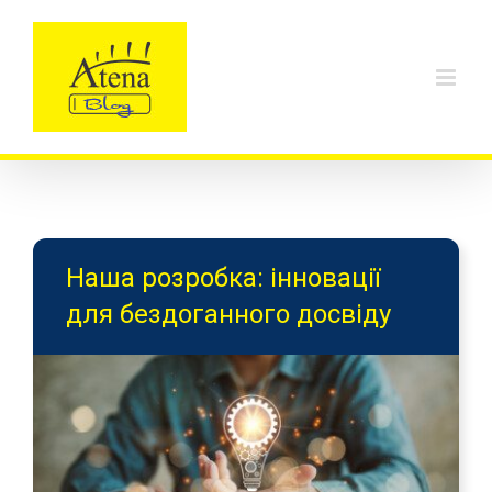
Skip
to
content
Наша розробка: інновації
для бездоганного досвіду