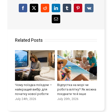
Facebook
X
Reddit
LinkedIn
Tumblr
Pinterest
Vk
Email
Related Posts
Відпустка на морі чи
Покращуйте свої мовні
Максимальне
робота влітку? Як можна
навички
використання пот
поєднати те й інше
транспортних ком
July 9th, 2026
сфері догляду
July 20th, 2026
June 25th, 2026