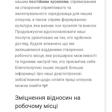
нашим
постійним зусиллям
, спрямованим
на створення сприятливого та
заохочувального середовища для наших
опікунів, а також сприяє формуванню
культури, яка визнає їхні зусилля та внесок.
Продовжуючи вдосконалювати наші
послуги, орієнтовані на тих, хто здійснює
догляд, будьте впевнені, що ми
залишаємося відданими створенню
робочого місця, яке розширює можливості
та піднімає настрій тих, хто присвятив себе
благополуччю інших людей. Більше
інформації про наші довгострокові
зобов’язання щодо оплати праці опікунів
можна знайти
тут
.
Зміцнення відносин на
робочому місці