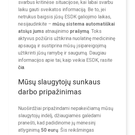
svarbus kritinėse situacijose, kai labai svarbu
laiku gauti sveikatos informaciją. Be to, jei
netrukus baigsis jūsų ESDK galiojimo laikas,
nesijaudinkite –
mūsų sistema automatiškai
atsiųs jums
atnaujinimo
prašymą
. Toks
aktyvus požiūris užtikrina nuolatinę medicininę
apsaugą ir sustiprina mūsų įsipareigojimą
užtikrinti jūsų ramybę ir saugumą. Daugiau
informacijos apie tai, kaip veikia ESDK, rasite
čia
.
Mūsų slaugytojų sunkaus
darbo pripažinimas
Nuoširdžiai pripažindami nepakeičiamą mūsų
slaugytojų indėlį, džiaugiamės galėdami
pranešti, kad padidinome jų mėnesinį
atlyginimą
50 eurų
. Šis reikšmingas