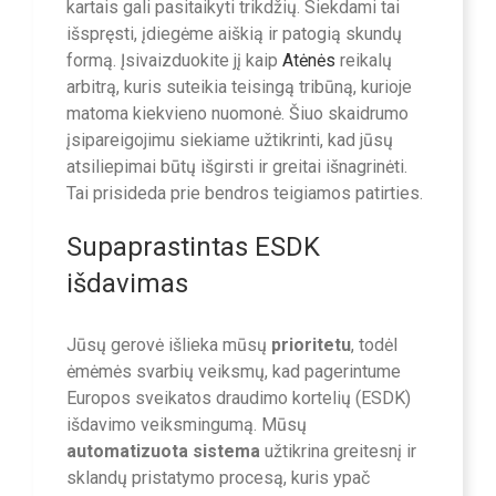
kartais gali pasitaikyti trikdžių. Siekdami tai
išspręsti, įdiegėme aiškią ir patogią skundų
formą. Įsivaizduokite jį kaip
Atėnės
reikalų
arbitrą, kuris suteikia teisingą tribūną, kurioje
matoma kiekvieno nuomonė. Šiuo skaidrumo
įsipareigojimu siekiame užtikrinti, kad jūsų
atsiliepimai būtų išgirsti ir greitai išnagrinėti.
Tai prisideda prie bendros teigiamos patirties.
Supaprastintas ESDK
išdavimas
Jūsų gerovė išlieka mūsų
prioritetu
, todėl
ėmėmės svarbių veiksmų, kad pagerintume
Europos sveikatos draudimo kortelių (ESDK)
išdavimo veiksmingumą. Mūsų
automatizuota sistema
užtikrina greitesnį ir
sklandų pristatymo procesą, kuris ypač