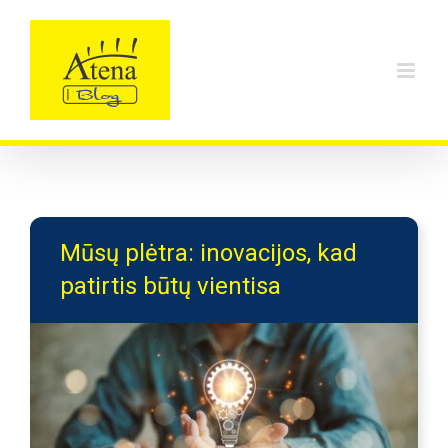
Skip
to
content
Mūsų plėtra: inovacijos, kad
patirtis būtų vientisa