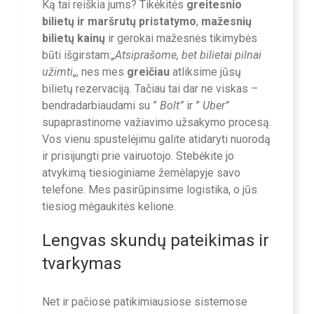
Ką tai reiškia jums? Tikėkitės
greitesnio
bilietų ir maršrutų pristatymo
,
mažesnių
bilietų kainų
ir gerokai mažesnės tikimybės
būti išgirstam:
„Atsiprašome, bet bilietai pilnai
užimti
„, nes mes
greičiau
atliksime jūsų
bilietų rezervaciją. Tačiau tai dar ne viskas –
bendradarbiaudami su ”
Bolt”
ir ”
Uber”
supaprastinome važiavimo užsakymo procesą.
Vos vienu spustelėjimu galite atidaryti nuorodą
ir prisijungti prie vairuotojo. Stebėkite jo
atvykimą tiesioginiame žemėlapyje savo
telefone. Mes pasirūpinsime logistika, o jūs
tiesiog mėgaukitės kelione.
Lengvas skundų pateikimas ir
tvarkymas
Net ir pačiose patikimiausiose sistemose