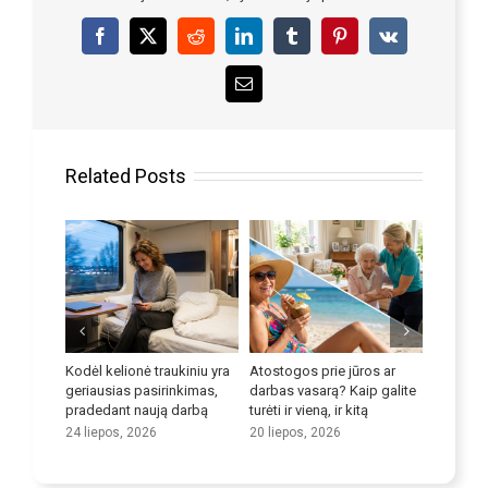
Facebook
X
Reddit
LinkedIn
Tumblr
Pinterest
Vk
Email
Related Posts
ovoti su
Kodėl kelionė traukiniu yra
Atostogos prie jūros ar
Patobuli
ių
geriausias pasirinkimas,
darbas vasarą? Kaip galite
įgūdžius
pradedant naują darbą
turėti ir vieną, ir kitą
9 liepos,
24 liepos, 2026
20 liepos, 2026