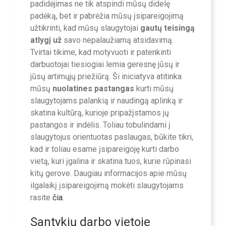
padidėjimas ne tik atspindi mūsų didelę
padėką, bet ir pabrėžia mūsų įsipareigojimą
užtikrinti, kad mūsų slaugytojai
gautų teisingą
atlygį už
savo nepalaužiamą atsidavimą.
Tvirtai tikime, kad motyvuoti ir patenkinti
darbuotojai tiesiogiai lemia geresnę jūsų ir
jūsų artimųjų priežiūrą. Ši iniciatyva atitinka
mūsų
nuolatines pastangas
kurti mūsų
slaugytojams palankią ir naudingą aplinką ir
skatina kultūrą, kurioje pripažįstamos jų
pastangos ir indėlis. Toliau tobulindami į
slaugytojus orientuotas paslaugas, būkite tikri,
kad ir toliau esame įsipareigoję kurti darbo
vietą, kuri įgalina ir skatina tuos, kurie rūpinasi
kitų gerove. Daugiau informacijos apie mūsų
ilgalaikį įsipareigojimą mokėti slaugytojams
rasite
čia
.
Santykių darbo vietoje