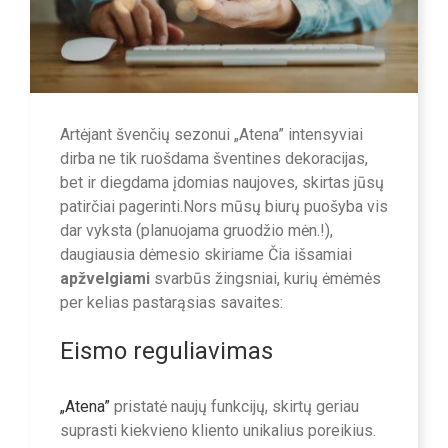
Artėjant švenčių sezonui „Atena” intensyviai
dirba ne tik ruošdama šventines dekoracijas,
bet ir diegdama įdomias naujoves, skirtas jūsų
patirčiai pagerinti.Nors mūsų biurų puošyba vis
dar vyksta (planuojama gruodžio mėn.!),
daugiausia dėmesio skiriame Čia išsamiai
apžvelgiami
svarbūs žingsniai, kurių ėmėmės
per kelias pastarąsias savaites:
Eismo reguliavimas
„Atena”
pristatė naujų funkcijų, skirtų geriau
suprasti kiekvieno kliento unikalius poreikius.