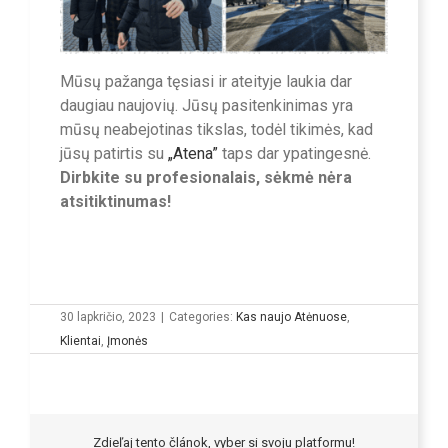
Mūsų pažanga tęsiasi ir ateityje laukia dar
daugiau naujovių. Jūsų pasitenkinimas yra
mūsų neabejotinas tikslas, todėl tikimės, kad
jūsų patirtis su
„Atena”
taps dar ypatingesnė.
Dirbkite su profesionalais, sėkmė nėra
atsitiktinumas!
30 lapkričio, 2023
|
Categories:
Kas naujo Atėnuose
,
Klientai
,
Įmonės
Zdieľaj tento článok, vyber si svoju platformu!