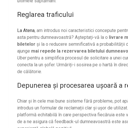
ultimele săptămâni:
Reglarea traficului
La Atena
, am introdus noi caracteristici concepute pentr
asta pentru dumneavoastră? Așteptați-vă la o
livrare ma
biletelor
și la o reducere semnificativă a probabilității d
ajunge
mai repede la rezervarea biletului dumneav
Uber
pentru a simplifica procesul de solicitare a unei cur
conecta la un șofer. Urmăriți-i sosirea pe o hartă în dire
de călătorie.
Depunerea și procesarea ușoară a r
Chiar și în cele mai bune sisteme fără probleme, pot ap
introdus un formular de reclamații clar și ușor de utilizat
platformă echitabilă în care perspectiva fiecăruia este
de a ne asigura că feedback-ul dumneavoastră este ascult