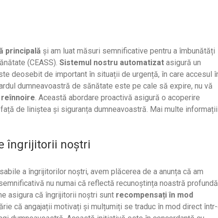
ă principală
și am luat măsuri semnificative pentru a îmbunătăți
 sănătate (CEASS).
Sistemul nostru automatizat
asigură un
ste deosebit de important în situații de urgență, în care accesul î
că cardul dumneavoastră de sănătate este pe cale să expire, nu vă
 reînnoire
. Această abordare proactivă asigură o acoperire
ață de liniștea și siguranța dumneavoastră. Mai multe informații
ngrijitorii noștri
abile a îngrijitorilor noștri, avem plăcerea de a anunța că am
semnificativă nu numai că reflectă recunoștința noastră profundă
asigura că îngrijitorii noștri sunt
recompensați în mod
rie că angajații motivați și mulțumiți se traduc în mod direct într