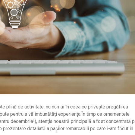
e plină de activitate, nu numai în ceea ce privește pregătirea
ncepute pentru a vă îmbunătăți experiența.În timp ce ornamentele
entru decembrie!), atenția noastră principală a fost concentrată 
 o prezentare detaliată a pașilor remarcabili pe care i-am făcut în