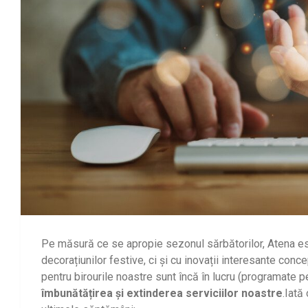
Pe măsură ce se apropie sezonul sărbătorilor, Atena est
decorațiunilor festive, ci și cu inovații interesante co
pentru birourile noastre sunt încă în lucru (programate p
îmbunătățirea și extinderea serviciilor noastre
.Iată