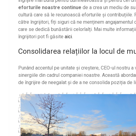
îngrijire mai bună pentru dumneavoastră și pentru cei d
eforturile noastre continue
de a crea un mediu de susț
cultură care să le recunoască eforturile și contribuțiil
către îngrijitori, fiți siguri că ne menținem angajamentul 
care se dedică bunăstării celorlalți. Mai multe informaț
îngrijitori pot fi găsite
aici
.
Consolidarea relațiilor la locul de 
Punând accentul pe unitate și creștere, CEO-ul nostru a v
sinergiile din cadrul companiei noastre. Această abor
de îngrijire de neegalat și de a ne consolida poziția de li