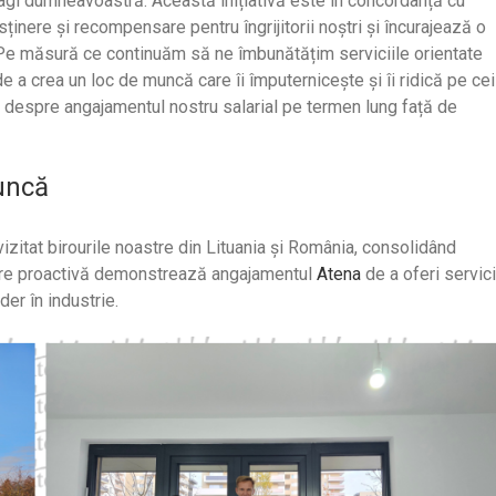
ragi dumneavoastră. Această inițiativă este în concordanță cu
inere și recompensare pentru îngrijitorii noștri și încurajează o
e. Pe măsură ce continuăm să ne îmbunătățim serviciile orientate
de a crea un loc de muncă care îi împuternicește și îi ridică pe cei
ii despre angajamentul nostru salarial pe termen lung față de
muncă
izitat birourile noastre din Lituania și România, consolidând
dare proactivă demonstrează angajamentul
Atena
de a oferi servici
der în industrie.