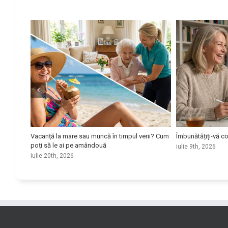
bună
Vacanță la mare sau muncă în timpul verii? Cum
Îmbunătățiți-vă c
onal
poți să le ai pe amândouă
iulie 9th, 2026
iulie 20th, 2026