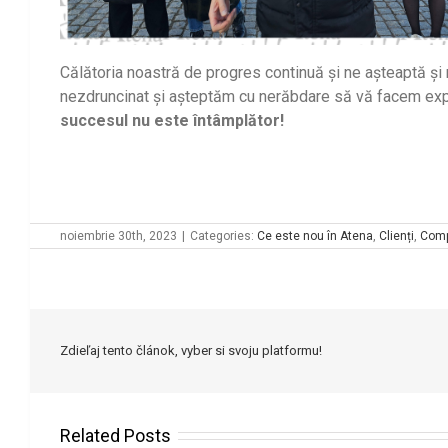
Călătoria noastră de progres continuă și ne așteaptă și m
nezdruncinat și așteptăm cu nerăbdare să vă facem ex
succesul nu este întâmplător!
noiembrie 30th, 2023
|
Categories:
Ce este nou în Atena
,
Clienți
,
Comp
Zdieľaj tento článok, vyber si svoju platformu!
Related Posts