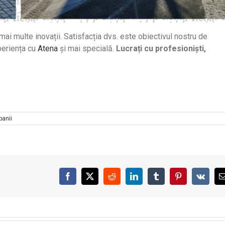
ai multe inovații. Satisfacția dvs. este obiectivul nostru de
periența cu
Atena
și mai specială.
Lucrați cu profesioniști,
anii
Facebook
X
Reddit
LinkedIn
Tumblr
Pinterest
Vk