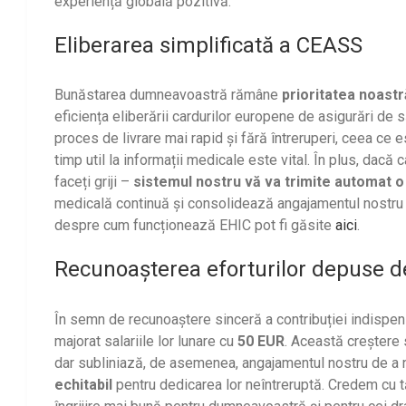
experiență globală pozitivă.
Eliberarea simplificată a CEASS
Bunăstarea dumneavoastră rămâne
prioritatea noastr
eficiența eliberării cardurilor europene de asigurări de
proces de livrare mai rapid și fără întreruperi, ceea ce e
timp util la informații medicale este vital. În plus, da
faceți griji –
sistemul nostru vă va trimite automat o
medicală continuă și consolidează angajamentul nostru f
despre cum funcționează EHIC pot fi găsite
aici
.
Recunoașterea eforturilor depuse de î
În semn de recunoaștere sinceră a contribuției indispens
majorat salariile lor lunare cu
50 EUR
. Această creștere 
dar subliniază, de asemenea, angajamentul nostru de a ne 
echitabil
pentru dedicarea lor neîntreruptă. Credem cu tă