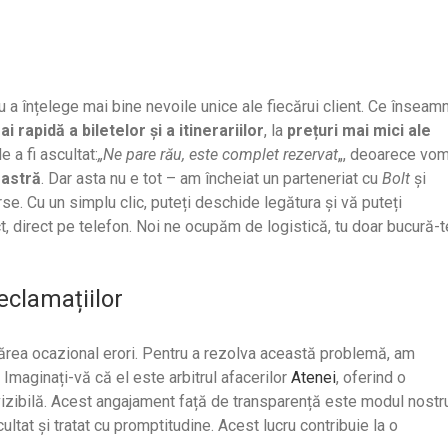
u a înțelege mai bine nevoile unice ale fiecărui client. Ce înseam
i rapidă a biletelor și a itinerariilor
, la
prețuri mai mici ale
e a fi ascultat:
„Ne pare rău, este complet rezervat
„, deoarece vo
oastră
. Dar asta nu e tot – am încheiat un parteneriat cu
Bolt
și
se. Cu un simplu clic, puteți deschide legătura și vă puteți
ct, direct pe telefon. Noi ne ocupăm de logistică, tu doar bucură-t
eclamațiilor
ărea ocazional erori. Pentru a rezolva această problemă, am
. Imaginați-vă că el este arbitrul afacerilor
Atenei
, oferind o
 vizibilă. Acest angajament față de transparență este modul nostr
at și tratat cu promptitudine. Acest lucru contribuie la o