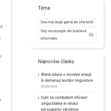
Téma
Cea mai largă gamă de oferte
(4)
nă
Veți recunoaște din buletinul
(2)
m
informativ
e
Najnovšie články
Atena aduce o inovație uriașă
în domeniul testării lingvistice
05/08/2026
Cum să combatem eficient
u
singurătatea în rândul
persoanelor vârstnice