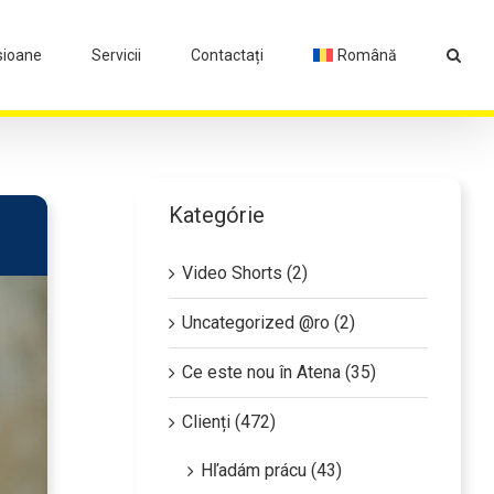
sioane
Servicii
Contactați
Română
Kategórie
Video Shorts (2)
Uncategorized @ro (2)
Ce este nou în Atena (35)
Clienți (472)
Hľadám prácu (43)