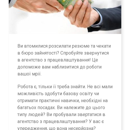
Ви втомилися розсилати резюме та чекати
в бюро зайнятості? Спробуйте звернутися
в агентство з працевлаштування! Це
допоможе вам наблизитися до роботи
вашої мрії.
Робота є, тільки її треба знайти. Не всі мали
можливість здобути базову освіту чи
отримати практичні навички, необхідні на
багатьох посадах. Ви належите до цього
типу людей? Ви пробували звертатися в
агентство з працевлаштування? У вас є
упередження, що вона несерйозна?