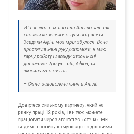
«Я все життя мріяв про Англію, але так
і не мав можливості туди потрапити.
Завдяки Афіні моя мрія збулася. Вона
простягла мені руку допомоги, я маю
гарну роботу і завжди хтось мені
допоможе. Дякую тобі, Афіна, ти
змінила моє життя».
– Сіяна, задоволена няня в Англії
Довіртеся сильному партнеру, який на
ринку праці 12 років, і ви теж можете
працювати через агентство «Атена». Ми
ведемо постійну комунікацію з діловими
партнерами щодо покращення умов праці.