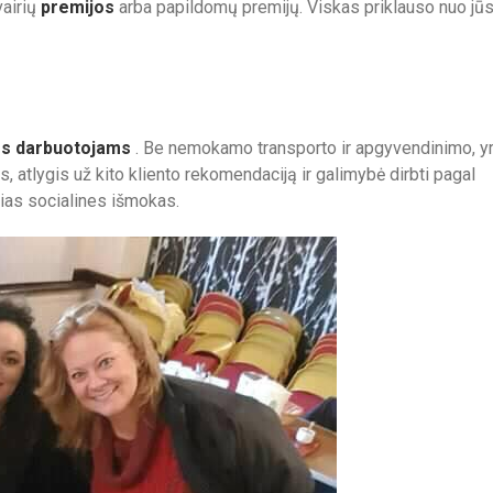
vairių
premijos
arba papildomų premijų. Viskas priklauso nuo jū
s darbuotojams
. Be nemokamo transporto ir apgyvendinimo, y
, atlygis už kito kliento rekomendaciją ir galimybė dirbti pagal
nčias socialines išmokas.