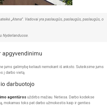
 pateikė „Atena”. Vadovai yra paslaugūs, paslaugūs, paslaugūs, o
ku Nyderlanduose.
ar apgyvendinimu
ime jums galimybę keliauti nemokant iš anksto. Suteiksime jums
s į darbo vietą.
nio darbuotojo
nimo agentūros
uždirbs mažiau. Netiesa. Darbo kodekse
ūrą, mokamas toks pat darbo užmokestis kaip ir genties