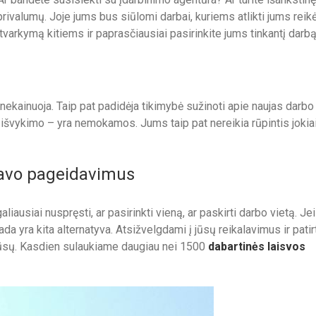
privalumų. Joje jums bus siūlomi darbai, kuriems atlikti jums reik
 tvarkymą kitiems ir paprasčiausiai pasirinkite jums tinkantį darbą
 nekainuoja. Taip pat padidėja tikimybė sužinoti apie naujas darbo
 išvykimo – yra nemokamos. Jums taip pat nereikia rūpintis jokia
 savo pageidavimus
galiausiai nuspręsti, ar pasirinkti vieną, ar paskirti darbo vietą. Jei
 yra kita alternatyva. Atsižvelgdami į jūsų reikalavimus ir patirt
 jūsų. Kasdien sulaukiame daugiau nei 1500
dabartinės laisvos