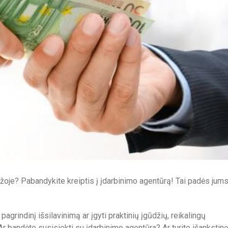
žoje? Pabandykite kreiptis į įdarbinimo agentūrą! Tai padės jum
i pagrindinį išsilavinimą ar įgyti praktinių įgūdžių, reikalingų
Ar bandėte susisiekti su įdarbinimo agentūra? Ar turite išankstinę