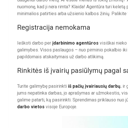
nuomonę, kad ji nėra rimta? Klaida! Agentūra turi keletą 
minimalios patirties arba užsienio kalbos žinių. Palikite
Registracija nemokama
Ieškoti darbo per
įdarbinimo agentūros
visiškai nieko
galimybes. Visos paslaugos – nuo pirminio pokalbio iki
papildomais atskaitymais už darbo atlikimą.
Rinkitės iš įvairių pasiūlymų pagal
Turite galimybę pasirinkti
iš pačių įvairiausių darbų.
ir 
jums nepatinka darbas, jo aprašymas ar užmokestis, visada
galime patarti, ką pasirinkti. Sprendimas priklauso nuo
darbo vietos
visoje Europoje.