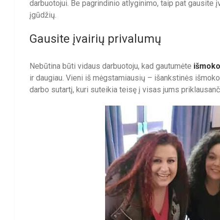
darbuotojui. Be pagrindinio atlyginimo, taip pat gausite į
įgūdžių.
Gausite įvairių privalumų
Nebūtina būti vidaus darbuotoju, kad gautumėte
išmoko
ir daugiau. Vieni iš mėgstamiausių – išankstinės išmokos
darbo sutartį, kuri suteikia teisę į visas jums priklausa