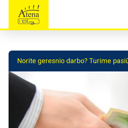
Skip
to
content
Norite geresnio darbo? Turime pasi