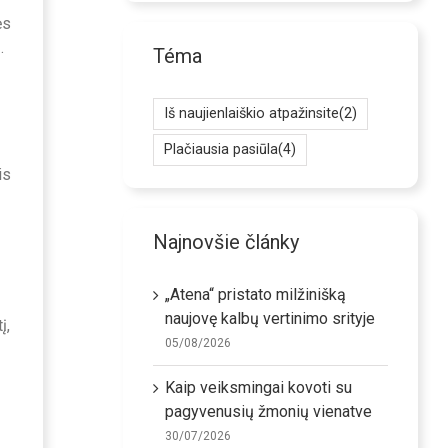
ės
.
Téma
Iš naujienlaiškio atpažinsite
(2)
Plačiausia pasiūla
(4)
is
Najnovšie články
„Atena“ pristato milžinišką
naujovę kalbų vertinimo srityje
į,
05/08/2026
Kaip veiksmingai kovoti su
pagyvenusių žmonių vienatve
30/07/2026