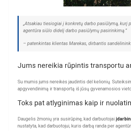
„Atsakiau tiesiogiai į konkretų darbo pasiūlymą, kurį
agentūra siūlo didelį darbo pasiūlymų pasirinkimą.”
– patenkintas klientas Marekas, dirbantis sandėlinin
Jums nereikia rūpintis transportu 
Su mumis jums nereikės jaudintis dėl kelionių. Suteiks
apgyvendinimą ir transportą iš jūsų gyvenamosios vieto
Toks pat atlyginimas kaip ir nuolati
Daugelis žmonių yra susirūpinę, kad darbuotojai
įdarbi
nustatyta, kad darbuotojui, kuris darbą randa per agent