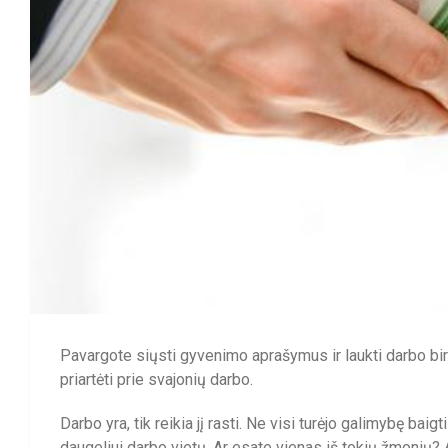
Pavargote siųsti gyvenimo aprašymus ir laukti darbo bir
priartėti prie svajonių darbo.
Darbo yra, tik reikia jį rasti. Ne visi turėjo galimybę baigt
daugeliui darbo vietų. Ar esate vienas iš tokių žmonių? 