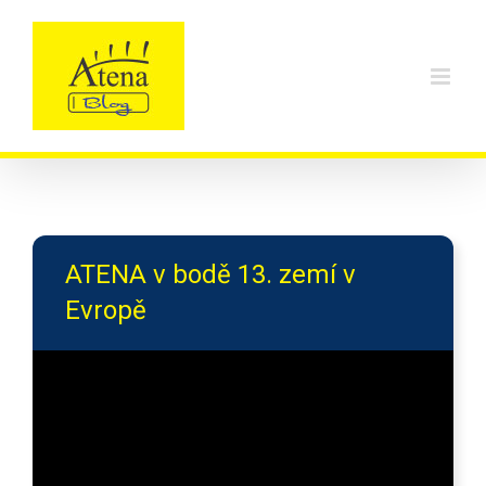
Skip
to
content
ATENA v bodě 13. zemí v
Evropě