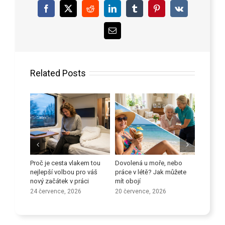
Facebook
X
Reddit
LinkedIn
Tumblr
Pinterest
Vk
Email
Related Posts
 proti
Proč je cesta vlakem tou
Dovolená u moře, nebo
Zlepšete
ů
nejlepší volbou pro váš
práce v létě? Jak můžete
dovedno
nový začátek v práci
mít obojí
9 červen
24 července, 2026
20 července, 2026