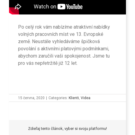
Po celý rok vám nabízíme atraktivní nabídky
volných pracovních míst ve 13. Evropské
země. Neustále vyhledáváme špičková
povolání s aktivními platovými podmínkami,
abychom zaručili vaši spokojenost. Jsme tu
pro vás nepřetržitě již 12 let.
15 června, 2020
|
Categories:
Klienti
,
Videa
Zdieľaj tento článok, vyber si svoju platformu!