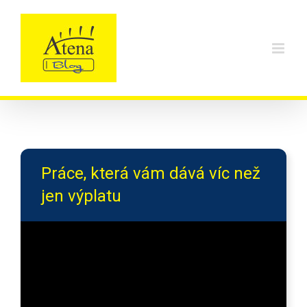
Skip
to
content
Práce, která vám dává víc než
jen výplatu