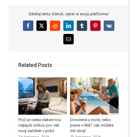
Zdieľaj tento článok, vyber si svoju platformu!
Facebook
X
Reddit
LinkedIn
Tumblr
Pinterest
Vk
Email
Related Posts
 proti
Proč je cesta vlakem tou
Dovolená u moře, nebo
Zlepšete
ů
nejlepší volbou pro váš
práce v létě? Jak můžete
dovedno
nový začátek v práci
mít obojí
9 červen