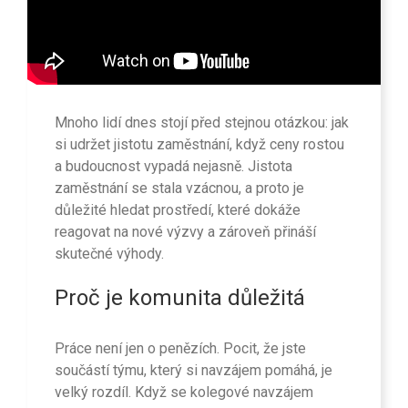
Mnoho lidí dnes stojí před stejnou otázkou: jak
si udržet jistotu zaměstnání, když ceny rostou
a budoucnost vypadá nejasně. Jistota
zaměstnání se stala vzácnou, a proto je
důležité hledat prostředí, které dokáže
reagovat na nové výzvy a zároveň přináší
skutečné výhody.
Proč je komunita důležitá
Práce není jen o penězích. Pocit, že jste
součástí týmu, který si navzájem pomáhá, je
velký rozdíl. Když se kolegové navzájem