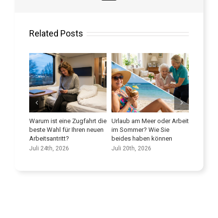
Related Posts
ist eine Zugfahrt die
Urlaub am Meer oder Arbeit
Verbessern Sie Ihre
Wahl für Ihren neuen
im Sommer? Wie Sie
Sprachkenntnisse
antritt?
beides haben können
Juli 9th, 2026
th, 2026
Juli 20th, 2026