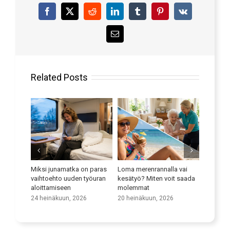
Facebook
X
Reddit
LinkedIn
Tumblr
Pinterest
Vk
Email
Related Posts
kkaasti
Miksi junamatka on paras
Loma merenrannalla vai
Paranna k
syyttä
vaihtoehto uuden työuran
kesätyö? Miten voit saada
9 heinäk
aloittamiseen
molemmat
24 heinäkuun, 2026
20 heinäkuun, 2026