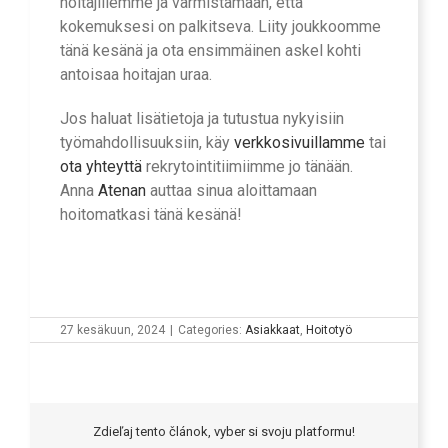
hoitajillemme ja varmistamaan, että
kokemuksesi on palkitseva. Liity joukkoomme
tänä kesänä ja ota ensimmäinen askel kohti
antoisaa hoitajan uraa.
Jos haluat lisätietoja ja tutustua nykyisiin
työmahdollisuuksiin, käy
verkkosivuillamme
tai
ota yhteyttä
rekrytointitiimiimme jo tänään.
Anna
Atenan
auttaa sinua aloittamaan
hoitomatkasi tänä kesänä!
27 kesäkuun, 2024
|
Categories:
Asiakkaat
,
Hoitotyö
Zdieľaj tento článok, vyber si svoju platformu!