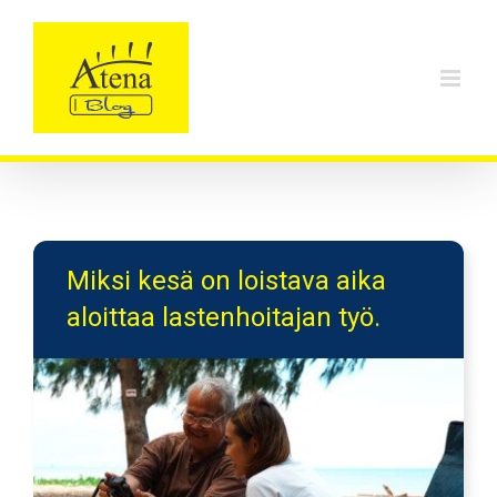
Skip
to
content
Miksi kesä on loistava aika
aloittaa lastenhoitajan työ.