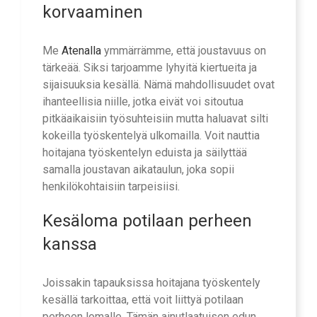
korvaaminen
Me
Atenalla
ymmärrämme, että joustavuus on
tärkeää. Siksi tarjoamme lyhyitä kiertueita ja
sijaisuuksia kesällä. Nämä mahdollisuudet ovat
ihanteellisia niille, jotka eivät voi sitoutua
pitkäaikaisiin työsuhteisiin mutta haluavat silti
kokeilla työskentelyä ulkomailla. Voit nauttia
hoitajana työskentelyn eduista ja säilyttää
samalla joustavan aikataulun, joka sopii
henkilökohtaisiin tarpeisiisi.
Kesäloma potilaan perheen
kanssa
Joissakin tapauksissa hoitajana työskentely
kesällä tarkoittaa, että voit liittyä potilaan
perheen lomalle. Tämän ainutlaatuisen edun