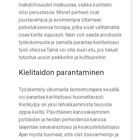
mahdollisuudet matkustaa, vaikka kielitaito
olisi perustasoa. Monet perheet ovat
joustavampia ja avoimempia ottamaan
palvelukseensa hoitajia, jotka eivät välttämättä
osaa kieltä sujuvasti. Näin voit saada arvokasta
työkokemusta ja samalla parantaa kielitaitoasi
työn ohessa.Tämä voi olla suuri etu, jos haluat
tutustua uusiin paikkoihin ja kulttuureihin.
Kielitaidon parantaminen
Työskentely ulkomailla lastenhoitajana kesällä
voi parantaa kielitaitoasi huomattavasti.
Kielikylpy on yksi tehokkaimmista tavoista
oppia kieltä. Päivittäinen kanssakäyminen
potilaiden ja heidän perheidensä kanssa
laajentaa sanavarastoasi ja keskustelutaitojasi.
Ajan myötä huomaat, että olet itsevarmempi ja