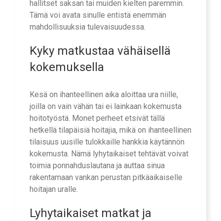
hallitset saksan tai muiden kielten paremmin.
Tämä voi avata sinulle entistä enemmän
mahdollisuuksia tulevaisuudessa.
Kyky matkustaa vähäisellä
kokemuksella
Kesä on ihanteellinen aika aloittaa ura niille,
joilla on vain vähän tai ei lainkaan kokemusta
hoitotyöstä. Monet perheet etsivät tällä
hetkellä tilapäisiä hoitajia, mikä on ihanteellinen
tilaisuus uusille tulokkaille hankkia käytännön
kokemusta. Nämä lyhytaikaiset tehtävät voivat
toimia ponnahduslautana ja auttaa sinua
rakentamaan vankan perustan pitkäaikaiselle
hoitajan uralle.
Lyhytaikaiset matkat ja