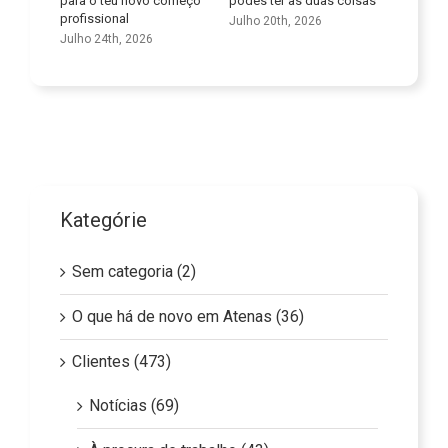
o começo
podes ter as duas coisas
trans
Julho 9th, 2026
cuid
Julho 20th, 2026
6
Junho
Kategórie
Sem categoria (2)
O que há de novo em Atenas (36)
Clientes (473)
Notícias (69)