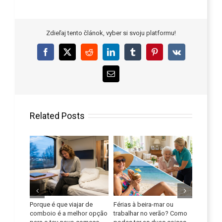
Zdieľaj tento článok, vyber si svoju platformu!
Facebook
X
Reddit
LinkedIn
Tumblr
Pinterest
Vk
Email
Related Posts
ajar de
Férias à beira-mar ou
Melhora as tuas
Apro
elhor opção
trabalhar no verão? Como
competências linguísticas
pote