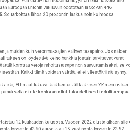
roopassa. Kumulatiivinen hedelmällisyys on tällä hetkellä alle
kaan Euroopan unionin väkiluvun odotetaan laskevan
446
ä
. Se tarkoittaa lähes 20 prosentin laskua noin kolmessa
?
ien ja muiden kuin veronmaksajien välinen tasapaino. Jos näiden
llituksen on löydettävä keino hankkia jostain tarvittavat varat
äättää korottaa veroja rahoitustasapainon saavuttamiseksi, se vo
sestään. Kaikki tämä voidaan välttää, ellei väestökriisiä synny.
opa kaikki, EU-maat tekevät kaikkensa välttääkseen YK:n ennusteen
sopimuksella
ei ole koskaan ollut taloudellisesti edullisempaa
aistuu 12 kuukauden kuluessa. Vuoden 2022 alusta alkaen alle 
asta lapsesta 43,60 euroa ja yli 15-vuotiaasta lapsesta 23,57