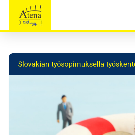
Skip
to
content
Slovakian työsopimuksella työsken