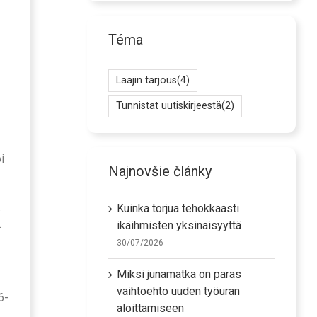
Téma
Laajin tarjous
(4)
Tunnistat uutiskirjeestä
(2)
i
Najnovšie články
.
Kuinka torjua tehokkaasti
.
ikäihmisten yksinäisyyttä
30/07/2026
Miksi junamatka on paras
vaihtoehto uuden työuran
6-
aloittamiseen