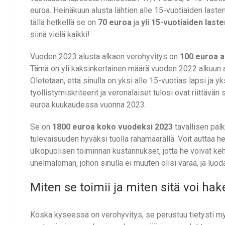
euroa. Heinäkuun alusta lähtien alle 15-vuotiaiden las
tällä hetkellä se on
70 euroa
ja
yli 15-vuotiaiden last
siinä vielä kaikki!
Vuoden 2023 alusta alkaen verohyvitys on
100 euroa al
Tämä on yli kaksinkertainen määrä vuoden 2022 alkuun a
Oletetaan, että sinulla on yksi alle 15-vuotias lapsi ja yk
työllistymiskriteerit ja veronalaiset tulosi ovat riittäv
euroa kuukaudessa vuonna 2023.
Se on
1800 euroa koko vuodeksi 2023
tavallisen palk
tulevaisuuden hyväksi tuolla rahamäärällä. Voit auttaa 
ulkopuolisen toiminnan kustannukset, jotta he voivat kehi
unelmaloman, johon sinulla ei muuten olisi varaa, ja lu
Miten se toimii ja miten sitä voi hak
Koska kyseessä on verohyvitys, se perustuu tietysti myö