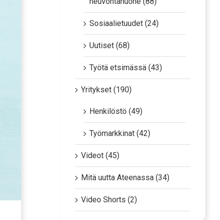
neuvontahuone (88)
Sosiaalietuudet (24)
Uutiset (68)
Työtä etsimässä (43)
Yritykset (190)
Henkilöstö (49)
Työmarkkinat (42)
Videot (45)
Mitä uutta Ateenassa (34)
Video Shorts (2)