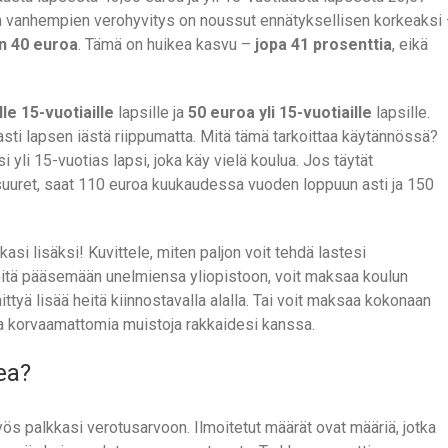
ten vanhempien verohyvitys on noussut ennätyksellisen korkeaksi
en 40 euroa
. Tämä on huikea kasvu –
jopa 41 prosenttia
, eikä
le 15-vuotiaille
lapsille ja
50 euroa yli 15-vuotiaille
lapsille.
sti lapsen iästä riippumatta. Mitä tämä tarkoittaa käytännössä?
si yli 15-vuotias lapsi, joka käy vielä koulua. Jos täytät
än suuret, saat 110 euroa kuukaudessa vuoden loppuun asti ja 150
kasi lisäksi! Kuvittele, miten paljon voit tehdä lastesi
heitä pääsemään unelmiensa yliopistoon, voit maksaa koulun
ttyä lisää heitä kiinnostavalla alalla. Tai voit maksaa kokonaan
oda korvaamattomia muistoja rakkaidesi kanssa.
ea?
s palkkasi verotusarvoon. Ilmoitetut määrät ovat määriä, jotka