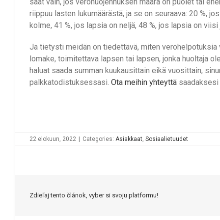
saat vain, jos verohuojennuksen määrä on puolet tai en
riippuu lasten lukumäärästä, ja se on seuraava: 20 %, jos 
kolme, 41 %, jos lapsia on neljä, 48 %, jos lapsia on viis
Ja tietysti meidän on tiedettävä, miten verohelpotuksia
lomake, toimitettava lapsen tai lapsen, jonka huoltaja o
haluat saada summan kuukausittain eikä vuosittain, sinu
palkkatodistuksessasi.
Ota meihin yhteyttä
saadaksesi li
22 elokuun, 2022
|
Categories:
Asiakkaat
,
Sosiaalietuudet
Zdieľaj tento článok, vyber si svoju platformu!