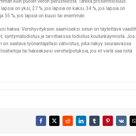
emmän kuin puolet veron perusteesta. Tarkka prosenttiosuus
lapsia on yksi, 27 %, jos lapsia on kaksi, 34 %, jos lapsia on
i ja 55 %, jos lapsia on kuusi tai enemmän.
 voi hakea. Verohyvityksen saamiseksi sinun on täytettävä vaadit
let, syntymätodistus ja tarvittaessa todistus koulunkäynnistä. Jos
n on saatava työnantajaltasi vahvistus, joka näkyy seuraavassa
sätietoja tai hakeaksesi verohelpotuksia, jos et vielä saa niitä.
Facebook
X
Reddit
LinkedIn
Tumblr
Pinterest
Vk