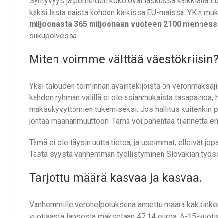
Syntyvyys ja perheiden koko ovat laskussa kaikkialla Eu
kaksi lasta naista kohden kaikissa EU-maissa. YK:n mu
miljoonasta 365 miljoonaan vuoteen 2100 menness
sukupolvessa.
Miten voimme välttää väestökriisin
Yksi talouden toiminnan avaintekijöistä on veronmaksaj
kahden ryhmän välillä ei ole asianmukaista tasapainoa, ha
maksukyvyttömien tukemiseksi. Jos hallitus kuitenkin p
johtaa maahanmuuttoon. Tämä voi pahentaa tilannetta enti
Tämä ei ole täysin uutta tietoa, ja useimmat, elleivät j
Tästä syystä vanhemman työllistyminen Slovakian työ
Tarjottu määrä kasvaa ja kasvaa.
Vanhemmille verohelpotuksena annettu määrä kaksinkert
vuotiaasta lapsesta maksetaan 47,14 euroa, 6-15-vuotia