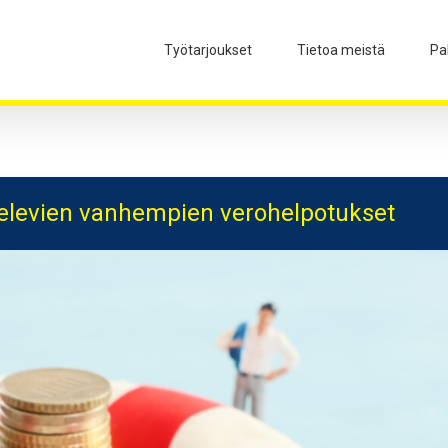
Työtarjoukset
Tietoa meistä
Pa
televien vanhempien verohelpotukset