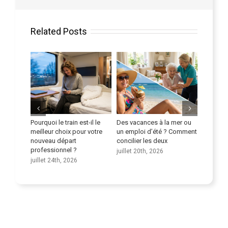
Related Posts
Pourquoi le train est-il le
Des vacances à la mer ou
Amélior
e la
meilleur choix pour votre
un emploi d’été ? Comment
compéte
seniors
nouveau départ
concilier les deux
juillet 9t
professionnel ?
juillet 20th, 2026
juillet 24th, 2026