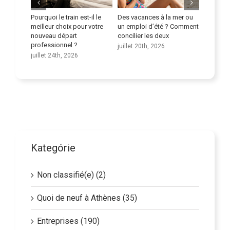
i le train est-il le
Des vacances à la mer ou
Améliorez vos
r choix pour votre
un emploi d’été ? Comment
compétences linguistiqu
u départ
concilier les deux
juillet 9th, 2026
sionnel ?
juillet 20th, 2026
 24th, 2026
Kategórie
Non classifié(e) (2)
Quoi de neuf à Athènes (35)
Entreprises (190)