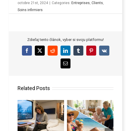
octobre 21st, 2024
|
Categories:
Entreprises
,
Clients
,
Soins infirmiers
Zdieľaj tento článok, vyber si svoju platformu!
Facebook
X
Reddit
LinkedIn
Tumblr
Pinterest
Vk
Email
Related Posts